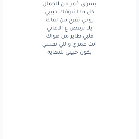
يسوى عُمر من الجمال
كل
ما اشوفك
حبيبي
كل ما اشوفك حبيبي
روحي تفرح من لقاك
روحي
تفرح
من
لقاك
يلا نرقص ع الاغاني
قلبي طاير من هواك
يلا
نرقص
ع الاغاني
انت عمري واللي نفسي
قلبي
طاير
من هواك
يكون حبيبي للنهاية
انت
عمري
واللي
نفسي
يكون
حبيبي
للنهاية
يا عشقي
وكل
ما
ليا
بقيت
في هواك
ولا
العشاق
يا اغلى
الناس
مالي
عنيا
حبيبي
أنا
دبت
من
الأشواق