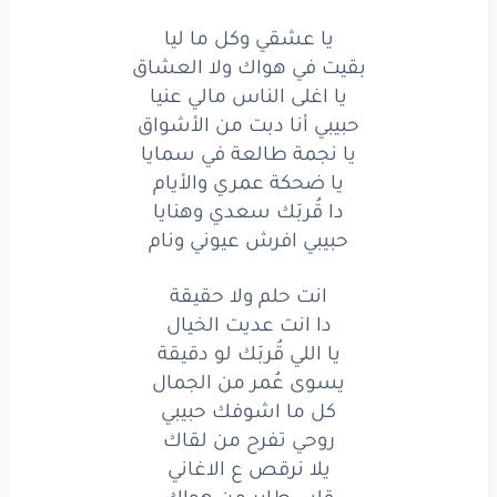
يا نجمة
طالعة
في
سمايا
يا عشقي وكل ما ليا
بقيت في هواك ولا العشاق
يا ضحكة
عمري
والأيام
يا اغلى الناس مالي عنيا
حبيبي أنا دبت من الأشواق
دا قُربَك
سعدي
وهنايا
يا نجمة طالعة في سمايا
حبيبي
افرش
عيوني
ونام
يا ضحكة عمري والأيام
دا قُربَك سعدي وهنايا
انت
حلم
ولا
حقيقة
حبيبي افرش عيوني ونام
دا انت
عديت
الخيال
انت حلم ولا حقيقة
يا اللي
قُربَك
لو
دقيقة
دا انت عديت الخيال
يا اللي قُربَك لو دقيقة
يسوى
عُمر
من
الجمال
يسوى عُمر من الجمال
كل ما اشوفك حبيبي
كل
ما اشوفك
حبيبي
روحي تفرح من لقاك
روحي
تفرح
من
لقاك
يلا نرقص ع الاغاني
قلبي طاير من هواك