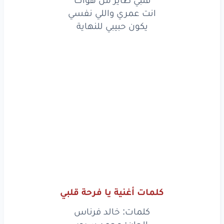
يلا
نرقص
ع الاغاني
انت عمري واللي نفسي
يكون حبيبي للنهاية
قلبي
طاير
من هواك
انت
عمري
واللي
نفسي
يكون
حبيبي
للنهاية
www.lyrics-arabic.com
كلمات أغنية يا فرحة قلبي
كلمات: خالد فرناس