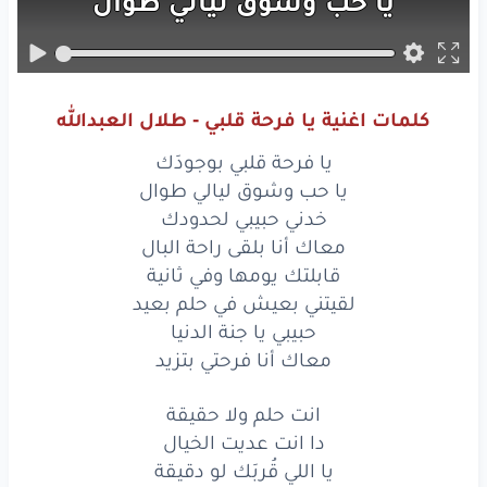
يا حب
وشوق
ليالي
طوال
خدني
حبيبي
لحدودك
معاك
أنا
بلقى
راحة
البال
كلمات اغنية يا فرحة قلبي - طلال العبدالله
قابلتك
يومها
وفي
ثانية
يا فرحة قلبي بوجودَك
لقيتني
بعيش
في حلم
بعيد
يا حب وشوق ليالي طوال
خدني حبيبي لحدودك
حبيبي
يا جنة
الدنيا
معاك أنا بلقى راحة البال
قابلتك يومها وفي ثانية
معاك
أنا
فرحتي
بتزيد
لقيتني بعيش في حلم بعيد
انت
حلم
ولا
حبيبي يا جنة الدنيا
حقيقة
معاك أنا فرحتي بتزيد
دا انت
عديت
الخيال
انت حلم ولا حقيقة
يا اللي
قُربَك
لو
دقيقة
دا انت عديت الخيال
يا اللي قُربَك لو دقيقة
يسوى
عُمر
من
الجمال