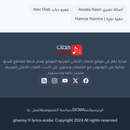
أصالة نصري Assala Nasri
عمرو دياب Amr Diab
من فراقك
ولا
حاجه
حمزة نمرة | Hamza Namira
www.lyrics-arabic.com
مرحبا بكم في موقع كلمات الأغاني العربية الموقع يقدم خدمة مقاطع فيديو
غنائية على اليوتيوب مع الكلمات ويحتوي على أحدث كلمات الأغاني العربية
متجدد دائما وباستمرار.
الرئيسية
عنا
DCMA
سياسة الخصوصية
اتصل بنا
ghanny © lyrics-arabic Copyright 2024 All rights reserved