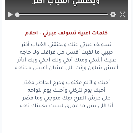
ويخنقني
الغياب
أكثر
حبيبي
ما
لقيت
أقسى
من فراقك
ولا
حاجه
كلمات اغنية تسولف عبرتي - احلام
عليك
أشكي
ومنك
أبكي
تسولف عبرتي عنك ويخنقني الغياب أكثر
ولك
أحكي
وبك
أتأثر
حبيبي ما لقيت أقسى من فراقك ولا حاجه
عليك أشكي ومنك أبكي ولك أحكي وبك أتأثر
أعيش
شلون
وإنت
اللي
أعيش شلون وإنت اللي عشان أعيش محتاجه
عشان
أعيش
محتاجه
أحبك والألم مكتوب وجرح الخاطر مقدّر
أحبك يوم تتركني وأحبك يوم نتواجه
أحبك
والألم
مكتوب
على عرش الفرح حبك متوجني وما قصّر
وجرح
الخاطر
مقدّر
أنا اللي بس ما عمري لبست بغيبتك تاجه
أحبك
يوم
تتركني
وأحبك
يوم
نتواجه