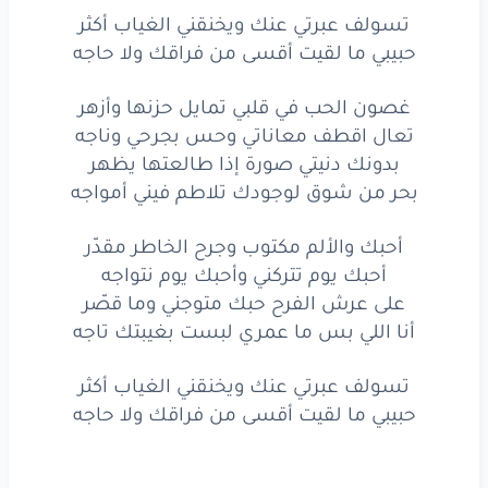
تسولف عبرتي عنك ويخنقني الغياب أكثر
على
عرش
الفرح
حبك
حبيبي ما لقيت أقسى من فراقك ولا حاجه
متوجني
وما
قصّر
غصون الحب في قلبي تمايل حزنها وأزهر
أنا
اللي
بس
ما عمري
تعال اقطف معاناتي وحس بجرحي وناجه
بدونك دنيتي صورة إذا طالعتها يظهر
لبست
بغيبتك
تاجه
بحر من شوق لوجودك تلاطم فيني أمواجه
أحبك
والألم
مكتوب
أحبك والألم مكتوب وجرح الخاطر مقدّر
أحبك يوم تتركني وأحبك يوم نتواجه
وجرح
الخاطر
مقدّر
على عرش الفرح حبك متوجني وما قصّر
أحبك
يوم
تتركني
أنا اللي بس ما عمري لبست بغيبتك تاجه
وأحبك
يوم
نتواجه
تسولف عبرتي عنك ويخنقني الغياب أكثر
حبيبي ما لقيت أقسى من فراقك ولا حاجه
على
عرش
الفرح
حبك
متوجني
وما
قصّر