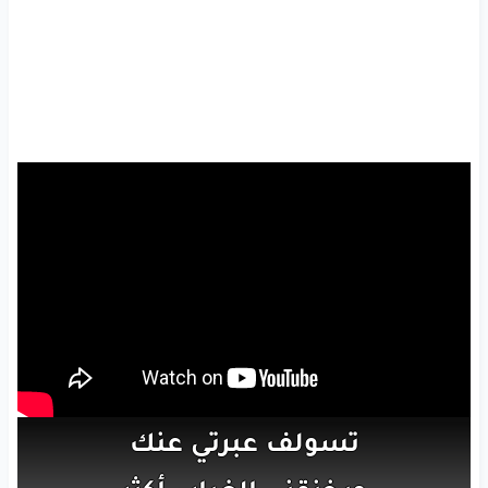
تسولف
عبرتي
عنك