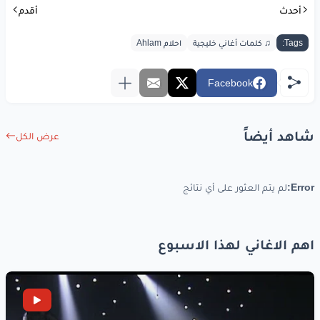
أحدث
بدونك
دنيتي
صورة
أقدم
إذا
طالعتها
يظهر
Tags:
♫ كلمات أغاني خليجية
احلام Ahlam
بحر
من شوق
لوجودك
Facebook
تلاطم
فيني
أمواجه
شاهد أيضاً
غصون
الحب
في
قلبي
عرض الكل
تمايل
حزنها
وأزهر
Error:
لم يتم العثور على أي نتائج
تعال
اقطف
معاناتي
وحس
بجرحي
وناجه
اهم الاغاني لهذا الاسبوع
بدونك
دنيتي
صورة
إذا
طالعتها
يظهر