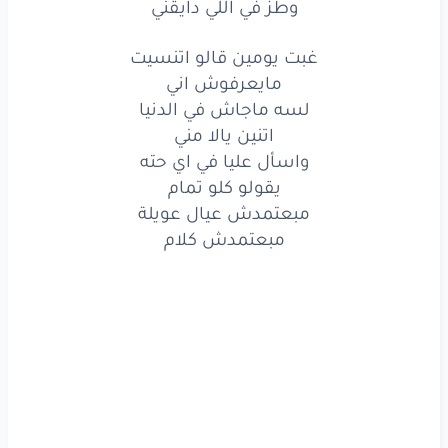
وطز في اللي دايقني
غبت يومين قالو اتنسيت
مايعرفوش اني
لسه ماجاش في الدنيا
اتنين يالا مني
واسأل عليا في اي حته
يقولو كلو تمام
مبعتمدش عيال عويلة
مبعتمدش كلام