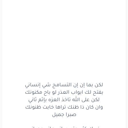
من
كثر
ما
إني
أعاني
وباقي
آعاني
من كثر
ما
عطيتك
ولا
قد
بان
بعيونك
صبرا
جميل
ماهو
عشانك
لا
وربي
بس
على
شاني
لكن بما إن إن التسامح شي إنساني
بفتح لك ابواب العذر لو باح مكنونك
لنّي
حسبت
القلب
لكن على الله تاخذ العزه بإثم ثاني
وان كان ذا ظنك تراها خابت ظنونك
باقي
صدق
مرهونك
صبرا جميل
ماهو
عشانك
لا
وربي