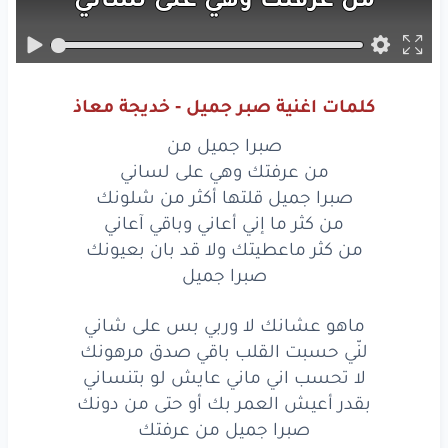
صبرا
جميل
قلتها
أكثر
من شلونك
كلمات اغنية صبر جميل - خديجة معاذ
صبرا
جميل
من
صبرا جميل من
من
عرفتك
وهي
على
لساني
من عرفتك وهي على لساني
صبرا جميل قلتها أكثر من شلونك
صبرا
جميل
قلتها
من كثر ما إني أعاني وباقي آعاني
من كثر ماعطيتك ولا قد بان بعيونك
أكثر
من شلونك
صبرا جميل
من
كثر
ما
إني
أعاني
ماهو عشانك لا وربي بس على شاني
وباقي
آعاني
لنّي حسبت القلب باقي صدق مرهونك
لا تحسب اني ماني عايش لو بتنساني
من كثر
ماعطيتك
بقدر أعيش العمر بك أو حتى من دونك
صبرا جميل من عرفتك
ولا
قد
بان
بعيونك