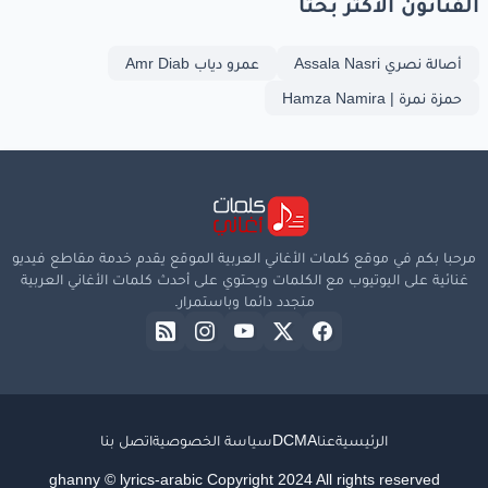
الفنانون الأكثر بحثا
صبرا
جميل
اللي
أصالة نصري Assala Nasri
عمرو دياب Amr Diab
كانت
بس
على
لساني
حمزة نمرة | Hamza Namira
بتصير
مات
الصبر
وكان
الله
في عونك
صبرا
جميل
من
مرحبا بكم في موقع كلمات الأغاني العربية الموقع يقدم خدمة مقاطع فيديو
من
عرفتك
غنائية على اليوتيوب مع الكلمات ويحتوي على أحدث كلمات الأغاني العربية
متجدد دائما وباستمرار.
www.lyrics-arabic.com
الرئيسية
عنا
DCMA
سياسة الخصوصية
اتصل بنا
ghanny © lyrics-arabic Copyright 2024 All rights reserved