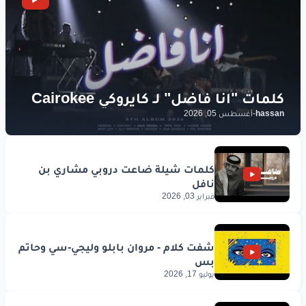
لكن
على
الله
تاخذ
العزه
بإثم
ثاني
وان
كان
ذا
ظنك
تراها
خابت
ظنونك
hassan
-
أغسطس 05, 2026
لكن
على
الله
تاخذ
العزه
بإثم
ثاني
وان
كان
ذا
فبراير 03, 2026
ظنك
تراها
خابت
ظنونك
صبرا
جميل
غيرك
كثير
يوليو 17, 2026