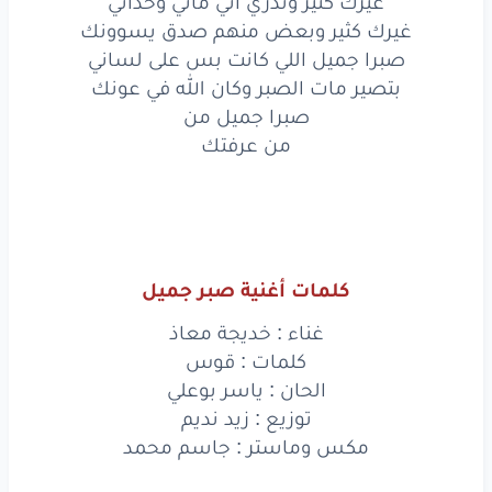
غيرك كثير وتدري اني ماني وحداني
بس
على
شاني
غيرك كثير وبعض منهم صدق يسوونك
صبرا جميل اللي كانت بس على لساني
لنّي
حسبت
القلب
بتصير مات الصبر وكان الله في عونك
صبرا جميل من
وباقي
صدق
مرهونك
من عرفتك
لا تحسب
اني
ماني
عايش
لو
بتنساني
بقدر
أعيش
العمر
كلمات أغنية صبر جميل
بك
أو
حتى
من دونك
غناء : خديجة معاذ
لا تحسب
اني
كلمات : قوس
ماني
الحان : ياسر بوعلي
عايش
لو
بتنساني
توزيع : زيد نديم
مكس وماستر : جاسم محمد
بقدر
أعيش
العمر