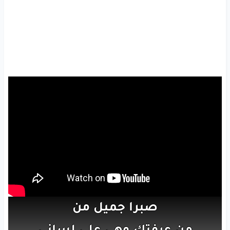
صبرا
جميل
من
من
عرفتك
وهي
على
لساني