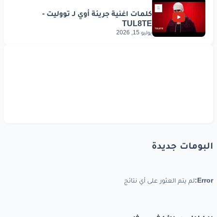
وتدري
اني
ماني
وحداني
غيرك
كثير
يوليو 15, 2026
وبعض
منهم
صدق
يسوونك
غيرك
كثير
وتدري
اني
ماني
وحداني
غيرك
كثير
وبعض
منهم
صدق
يسوونك
البومات جديدة
صبرا
جميل
اللي
كانت
بس
على
لساني
Error:
لم يتم العثور على أي نتائج
بتصير
مات
الصبر
وكان
الله
في عونك