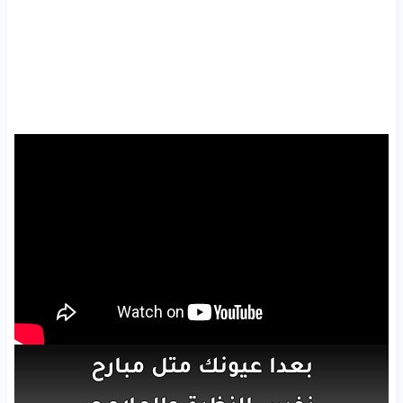
بعدا
عيونك
متل
مبارح