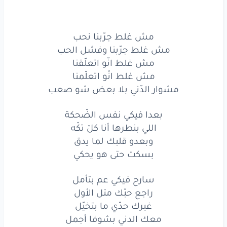
مشوار
الدّني
بلا
بعض
شو
صعب
مش غلط جرّبنا نحب
مش
غلط
جرّبنا
نحب
مش غلط جرّبنا وفشل الحب
مش
غلط
جرّبنا
وفشل
الحب
مش غلط انّو اتعلّقنا
مش غلط انّو اتعلّمنا
مش
غلط
انّو
اتعلّقنا
مشوار الدّني بلا بعض شو صعب
مش
غلط
انّو
اتعلّمنا
بعدا فيكي نفس الضّحكة
اللي بنطرها أنا كلّ تكّه
مشوار
الدّني
بلا
بعض
شو
صعب
وبعدو قلبك لما يدق
بعدا
فيكي
نفس
الضّحكة
بسكت حتى هو يحكي
اللي بنطرها
أنا
كلّ
تكّه
سارح فيكي عم بتأمل
راجع حبّك متل الأول
وبعدو
قلبك
لما
يدق
غيرك حدّي ما بتخيّل
بسكت
حتى
هو
يحكي
معك الدني بشوفا أجمل