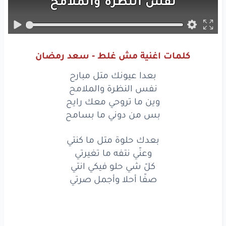
نفس
النظرة
والملامح
وين
ما تروحي
معك
رايح
بس
من
دوني
ما بسامح
كلمات اغنية مش غلط - سعد رمضان
بعدك
حلوة
متل
ما كنتي
بعدا عيونك متل مبارح
وعنّي
نتفه
ما تغيرتي
نفس النظرة والملامح
وين ما تروحي معك رايح
كلّ
شي
حلو
فيكي
انتي
بس من دوني ما بسامح
صفّا
أحلا
وأجمل
صرتي
بعدك حلوة متل ما كنتي
وعنّي نتفه ما تغيرتي
مش
غلط
جرّبنا
نحب
كلّ شي حلو فيكي انتي
مش
غلط
جرّبنا
وفشل
الحب
صفّا أحلا وأجمل صرتي
مش
غلط
انّو
اتعلّقنا
مش
غلط
انّو
اتعلّمنا