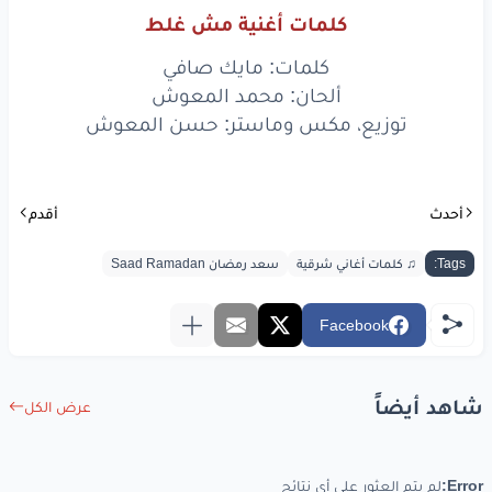
مش
غلط
جرّبنا
وفشل
الحب
كلمات أغنية مش غلط
مش
غلط
انّو
كلمات: مايك صافي
اتعلّقنا
ألحان: محمد المعوش
مش
غلط
انّو
اتعلّمنا
توزيع، مكس وماستر: حسن المعوش
مشوار
الدّني
بلا
بعض
شو
صعب
أحدث
أقدم
www.lyrics-arabic.com
Tags:
♫ كلمات أغاني شرقية
سعد رمضان Saad Ramadan
Facebook
شاهد أيضاً
عرض الكل
Error:
لم يتم العثور على أي نتائج