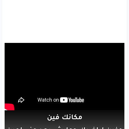
مكانك
فين