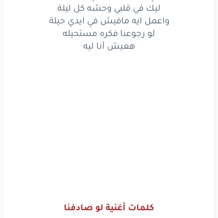
ليك في قلبي وحشه كل ليلة
هعيش
أنا
ليه
واعمل ايه مافيش في ايدي حيلة
لو رجوعنا فكره مستحيله
هعيش أنا ليه
www.lyrics-arabic.com
كلمات أغنية لو صادفنا