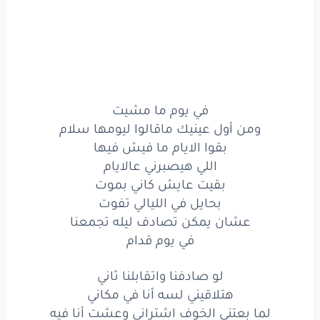
بحايل
في الليالي
تفوت
عشان
يمكن
تصادف
ليله
تجمعنا
في يوم
قدام
في يوم ما مشيت
لو
صادفنا
واتقابلنا
ثاني
ومن أول عينيك ماقالوا ليومها سلام
هتلاقيني
لسه
أنا
في مكاني
بقوا الايام ما فيش فيها
اللي هيصبرني عالايام
لما
بعتني
الخوف
اشتراني
بقيت عايش كاني بموت
بحايل في الليالي تفوت
وعشت
أنا
فيه
عشان يمكن تصادف ليله تجمعنا
ليك
في قلبي
وحشه
كل
ليلة
في يوم قدام
واعمل
ايه
مافيش
في ايدي
حيلة
لو صادفنا واتقابلنا ثاني
هتلاقيني لسه أنا في مكاني
لو
رجوعنا
فكره
مستحيله
لما بعتني الخوف اشتراني وعشت أنا فيه