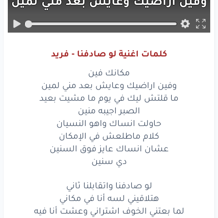
وفين
اراضيك
وعايش
بعد
مني
لمين
ما قلتش
ليك
في يوم
ما مشيت
بعيد
الصبر
اجيبه
منين
كلمات اغنية لو صادفنا - فريد
حاولت
انساك
واهو
النسيان
مكانك فين
كلام
ماطلعش
في
الإمكان
وفين اراضيك وعايش بعد مني لمين
ما قلتش ليك في يوم ما مشيت بعيد
عشان
انساك
عايز
فوق
السنين
الصبر اجيبه منين
حاولت انساك واهو النسيان
دي
سنين
كلام ماطلعش في الإمكان
لو
صادفنا
واتقابلنا
عشان انساك عايز فوق السنين
ثاني
دي سنين
هتلاقيني
لسه
أنا
في مكاني
لو صادفنا واتقابلنا ثاني
لما
بعتني
الخوف
اشتراني
هتلاقيني لسه أنا في مكاني
لما بعتني الخوف اشتراني وعشت أنا فيه
وعشت
أنا
فيه