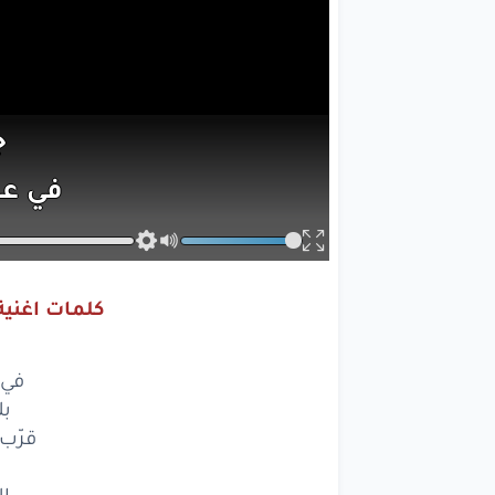
ج
في ع
بلون
قرّب
وا
كلمات اغنية 
ك
التق
في 
بل
سعيد
قرّب
وصولي
ب
ال