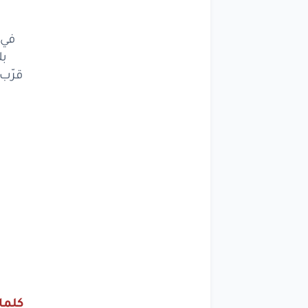
ما 
لاجل
في 
بل
سني
قرّب
ساكن
وم
من
وق
رحيله
حياتي
أ
ما 
لاجل
كلمات