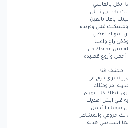
ا ابخل بأنفاسي
نه
آمر
ومثلك
جلك ياعسى تبطي
ي
لاجلك
كل
عمري
نك ياغلا بالعين
مسكنك قلبي ووريده
قلي
ايش
اهديك
ن سواك امضى
قفى راح واعلنا
بيومك
الأجمل
له بس وجودك في
ك
حروفي
والمشاعر
 أجمل وأروع قصيده
ا
احساسي
هديه
مختلف انتا
يز تسوى قومٍ في
يتني
طيفٍ
دينه آمر ومثلك
ري لاجلك كل عمري
مري
جمّل
أيامي
 قلي ايش اهديك
ه
يا هلا
بالزين
ي بيومك الأجمل
ي لك حروفي والمشاعر
لخفوق
انت
دليله
لها احساسي هديه