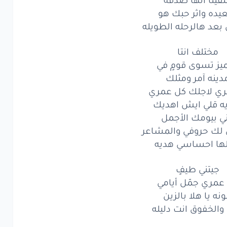
يتني
طيفٍ
ده واثر حبك هو
بعد هالرحله الطويله
مري
جمّل
أيامي
مختلف انتا
ه
يا هلا
بالزين
يز تسوى قومٍ في
دينه آمر ومثلك
لخفوق
انت
دليله
ري لاجلك كل عمري
نت
اظن
يوم
 قلي ايش اهديك
ي بيومك الأجمل
ينا
انها
صدفه
ي لك حروفي والمشاعر
لها احساسي هديه
يده
واثر
حبك
بعد
جيتني طيفٍ
هالرحله
الطويله
عمري جمّل أيامي
ختلف
انتا
ونه يا هلا بالزين
 والخفوق انت دليله
تسوى
قومٍ
في