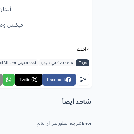
سني
ألحان
ساكن
وم
ميكس وماس
من
وق
أحدث
رحيله
Tags:
♫ كلمات أغاني خليجية
أحمد الهرمي Ahmed AlHarmi
حياتي
أ
م
Twitter
Facebook
ومميز
شاهد أيضاً
مدي
يا عمر
Error:
لم يتم العثور على أي نتائج
شويه