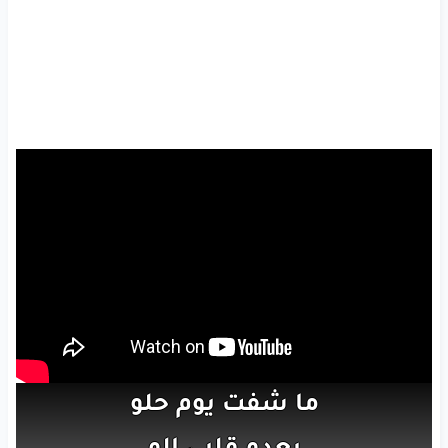
ما شفت
يوم
حلو
بعدو
قلبي
إلو