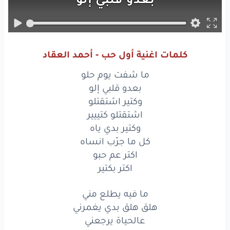
وكتير
اشتقتلو
اشتقتلو
كتييير
كلمات اغنية أول حب - أحمد العقاد
وكتير
بدي
ياه
ما شفت يوم حلو
كل
ما جرّب
انساه
بعدو قلبي إلو
وكتير اشتقتلو
اكتر
عم
حبو
اشتقتلو كتييير
وكتير بدي ياه
اكتر
بكتير
كل ما جرّب انساه
ما فيه
اكتر عم حبو
يطلع
مني
اكتر بكتير
هلق
هلق
بدي
يغمرني
ما فيه يطلع مني
عالحياة
يرجعني
هلق هلق بدي يغمرني
عالحياة يرجعني
يرجعني
فيه