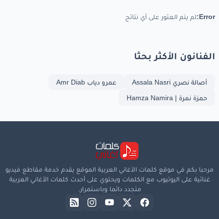
Error:
لم يتم العثور على أي نتائج
الفنانون الأكثر بحثا
أصالة نصري Assala Nasri
عمرو دياب Amr Diab
حمزة نمرة | Hamza Namira
مرحبا بكم في موقع كلمات الأغاني العربية الموقع يقدم خدمة مقاطع فيديو
غنائية على اليوتيوب مع الكلمات ويحتوي على أحدث كلمات الأغاني العربية
متجدد دائما وباستمرار.