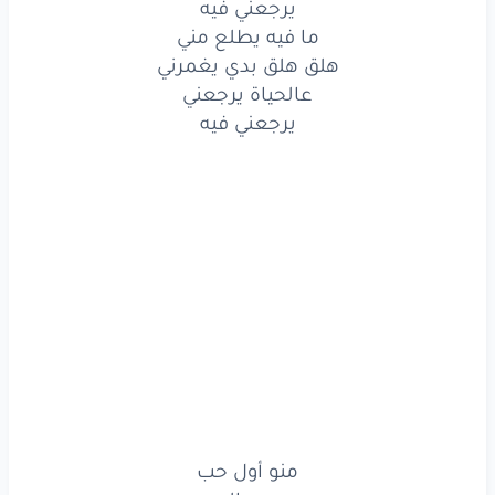
يرجعني فيه
ما فيه
يطلع
مني
ما فيه يطلع مني
هلق هلق بدي يغمرني
هلق
هلق
بدي
يغمرني
عالحياة يرجعني
يرجعني فيه
عالحياة
يرجعني
يرجعني
فيه
منو
أول
حب
هو
حبي
الوحيد
يعني
خلصت
عندو
ما رح
بلش
من جديد
أنا
كلني
بعشقو
أنا
عمري
بحرقو
منو أول حب