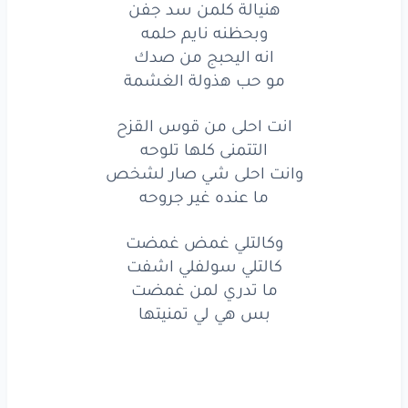
هنيالة كلمن سد جفن
حبيبتي
هيه
وبس
الي
وبحظنه نايم حلمه
بس
انه
اكلها
بنيتي
انه اليحبج من صدك
مو حب هذولة الغشمة
من
صارت
الساعة
11
انت احلى من قوس القزح
تمنيتج
انتي
ام
بيتي
التتمنى كلها تلوحه
حبيبتي
هيه
وبس
الي
وانت احلى شي صار لشخص
ما عنده غير جروحه
بس
انه
اكلها
بنيتي
وكالتلي غمض غمضت
النجمة
شامة
بخد
كمر
كالتلي سولفلي اشفت
ما تدري لمن غمضت
وبخدها
جانت
نجمة
بس هي لي تمنيتها
هنيالة
كلمن
سد
جفن
وبحظنه
نايم
حلمه