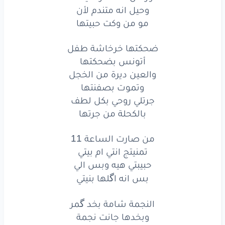
وحيل انه متندم لأن
مو
من
وكت
حبيتها
مو من وكت حبيتها
ضحكتها
خرخاشة
طفل
ضحكتها خرخاشة طفل
أتونس
بضحكتها
أتونس بضحكتها
والعين ديرة من الخجل
والعين
ديرة
من الخجل
وتموت بصفنتها
وتموت
بصفنتها
جرتلي روحي بكل لطف
بالكحلة من جرتها
جرتلي
روحي
بكل
لطف
من صارت الساعة 11
جرتلي
روحي
بكل
لطف
تمنيتج انتي ام بيتي
حبيبتي هيه وبس الي
بالكحلة
من
جرتها
بس انه اگلها بنيتي
من
صارت
الساعة
11
النجمة شامة بخد گمر
تمنيتج
انتي
ام
بيتي
وبخدها جانت نجمة