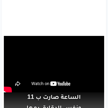
الساعة
صارت
ب 11
ونفس
الدقايق
يمها