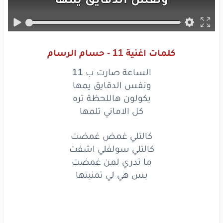
يكولون
هاللحظة
تره
كل
الاماني
تلمها
كلمات اغنية 11 - حسام الرسام
الساعة
صارت
ب 11
الساعة صارت ب 11
ونفس
الدقايق
يمها
ونفس الدقايق يمها
يكولون هاللحظة تره
يكولون
هاللحظة
تره
كل الاماني تلمها
كل
الاماني
تلمها
كالتلي غمض غمضت
كالتلي سولفلي اشفت
كالتلي
غمض
غمضت
ما تدري لمن غمضت
كالتلي
سولفلي
اشفت
بس هي لي تمنيتها
كالتلي
غمض
غمضت
كالتلي
سولفلي
اشفت