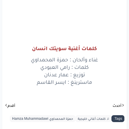
كلها
أيام
وأطيب
اني
رجّعتك
غريب
مني
الغلط
مني
الغلط
سويتك
انسان
كلمات أغنية سويتك انسان
غناء وألحان : حمزة المحمداوي
كلمات : رامي العبودي
www.lyrics-arabic.com
توزيع : عمار عدنان
ماسترينغ : ايسر القاسم
أحدث
أقدم
Tags:
♫ كلمات أغاني خليجية
حمزة المحمداوي Hamza Muhammadawi