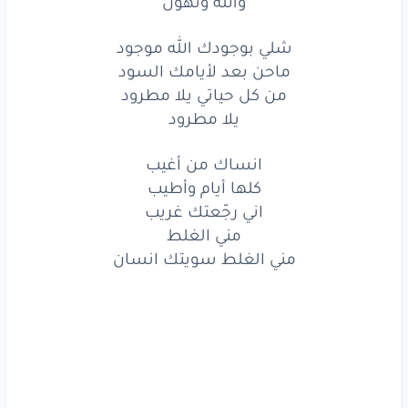
والله وتهون
متهمني
يلا
أزمه
وتهون
شلي بوجودك الله موجود
وتهون
ماحن بعد لأيامك السود
من كل حياتي يلا مطرود
والله
وتهون
يلا مطرود
شلي
بوجودك
الله
موجود
انساك من أغيب
ماحن
بعد
لأيامك
السود
كلها أيام وأطيب
اني رجّعتك غريب
شلي
بوجودك
الله
موجود
مني الغلط
مني الغلط سويتك انسان
ماحن
بعد
لأيامك
السود
من
كل
حياتي
يلا
مطرود
يلا
مطرود
انساك
من
أغيب