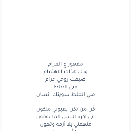
حيل
زعلان
مقهور
ع الغرام
وكل
هذاك
الاهتمام
ضيعت
روحي
حرام
مني
الغلط
مقهور ع الغرام
وكل هذاك الاهتمام
مني
الغلط
سويتك
انسان
ضيعت روحي حرام
كُن
من
تكن
بعيوني
متكون
مني الغلط
مني الغلط سويتك انسان
متكون
كُن من تكن بعيوني متكون
اني
اكره
الناس
الما
يوفون
اني اكره الناس الما يوفون
متهمني يلا أزمه وتهون
الما يوفون