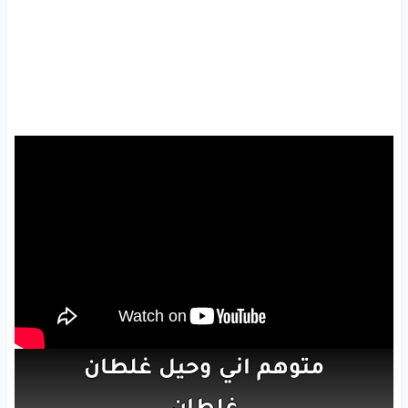
متوهم
اني
وحيل
غلطان
غلطان