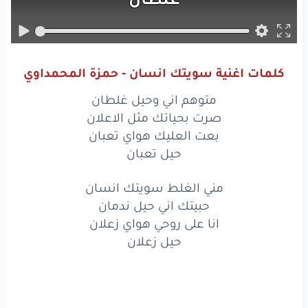
صرت
بحياتك
مثل
الاعلان
الاعلان
كلمات اغنية سويتك انسان - حمزة المحمداوي
بعت
العليك
هواي
تعبان
متوهم اني وحيل غلطان
تعبان
صرت بحياتك مثل الاعلان
بعت العليك هواي تعبان
حيل
تعبان
حيل تعبان
مني
الغلط
سويتك
انسان
مني الغلط سويتك انسان
حبيتك اني حيل ندمان
حبيتك
اني
حيل
ندمان
انا على روحي هواي زعلان
مني
الغلط
سويتك
انسان
حيل زعلان
حبيتك
اني
حيل
ندمان
انا
على
روحي
هواي
زعلان