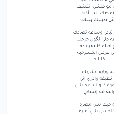
 مو كلشي انكشف
لا
تضحك
عليا
ته حبك بس أذيه
و
كلشي
انكشف
ش طبعك يختلف
حبك
بس
أذيه
تبجي وساعه تضحك
 مني تگول جرحك
ش
طبعك
يختلف
 اكلك كلمه وحده
جي
وساعه
تضحك
هى عرض المسرحيه
قابليه
مني
تكول
جرحك
ته ويايه عشرتك
كلك
كلمه
وحده
نظيفه وادري اني
اعوفك وأنسه كلشي
عرض
المسرحيه
انته هم إنساني
قابليه
ه حبك بس مضره
ويايه
عشرتك
ا احسن شي أغيره