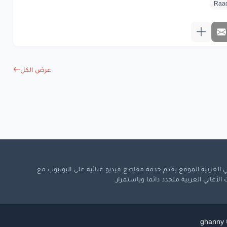
عرض
المسرحيه
قابليه
عرض الكل
www.lyrics-ara
 العربية الموقع يقدم خدمة مقاطع فيديو غنائية على اليوتيوب مع
لأغاني العربية متجدد دائما وباستمرار.
ghanny ©