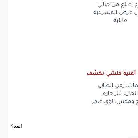
ح إطلع من حياتي
يفه
وادري
اني
هى عرض المسرحيه
فك
وأنسه
كلشي
قابليه
ته
هم
إنساني
ويايه
عشرتك
يفه
وادري
اني
 أغنية كلشي نكشف
فك
وأنسه
كلشي
مات: زمن الطائي
ته
هم
إنساني
الحان: ثائر حازم
بك
بس
مضره
ع ومكس: لؤي عامر
حسن
شي
أغيره
أقدم
طلع
من
حياتي