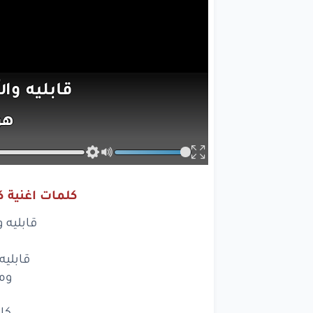
قابليه
وال
هو
قابليه
م
ومره
كلمات اغنية 
كافي
قابليه 
كافي
م
قابليه
انته
ومر
ليش
كا