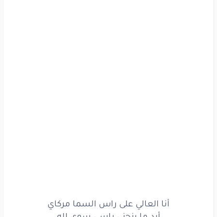
على
درب
النقا
باقي
على
ممشاي
أراعي
الحق
لو
ناسه
بقوا
قلة
أصون
اللي
رغم
ضعفه
وقف
ويّاي
وأعين
اللي
لفى
يشكي
من
العلة
على
هالناس
ما
توقف
أبد
دنياي
ومن
يضمن
أبد
ما يغدره
ظله
معاي
الله
ولا
أفكر
وش
اللي
جاي
أبد
ما اخشى
الزمن
وأنا
معاي
الله
أنا
العالي
على
راس
السما
مركاي
أنا العالي على راس السما مركاي
أبد
ما ينحني
راسي
سوى
لله
أبد ما ينحني راسي سوى لله