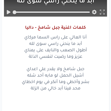
أبد
ما ينحني
راسي
سوى
لله
أطول
الصعب
والنايف
على
يمناي
عزيز
وما
رضيت
لنفسي
الذلة
كلمات اغنية جبل شامخ - داليا
جبل
شامخ
ولا
يقدر
علي
اعداي
أنا العالي على راس السما مركاي
أشيل
الحمل
لو
مابه
أحد
شله
أبد ما ينحني راسي سوى لله
أطول الصعب والنايف على يمناي
بشر
وأخطي
وما
أنكر
في يوم
اخطاي
عزيز وما رضيت لنفسي الذلة
محد
فينا
أبد
خالي
من
الزلة
جبل شامخ ولا يقدر علي اعداي
أشيل الحمل لو مابه أحد شله
أنا
العالي
على
راس
السما
مركاي
بشر وأخطي وما أنكر في يوم اخطاي
أبد
ما ينحني
راسي
سوى
لله
محد فينا أبد خالي من الزلة
أطول
الصعب
والنايف
على
يمناي
عزيز
وما
رضيت
لنفسي
الذلة