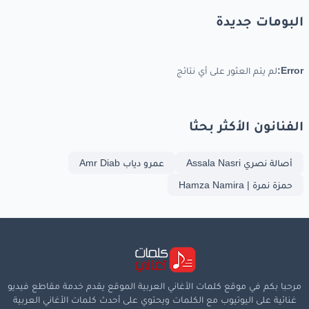
البومات جديدة
Error:
لم يتم العثور على أي نتائج
الفنانون الأكثر بحثا
أصالة نصري Assala Nasri
عمرو دياب Amr Diab
حمزة نمرة | Hamza Namira
مرحبا بكم في موقع كلمات الأغاني العربية الموقع يقدم خدمة مقاطع فيديو
غنائية على اليوتيوب مع الكلمات ويحتوي على أحدث كلمات الأغاني العربية