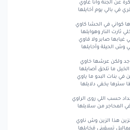
ة عن الجنة وأنا غاوي
له
تفوح
بعود
برماوي
ري في بالي يوم أخايلها
هوب
في علياه
طايلها
ا كواني في الحشا كاوي
فلّت
ليلها
الطاوي
ي ثارت النار وهوايلها
 غيابها صابر ولا قاوي
قيد
ما فكّت
جدايلها
لي وش الحيلة وأحايلها
ة
عن
الجنة
وأنا
غاوي
اجد ولكن عرشها خاوي
في
بالي
يوم
أخايلها
لخيل ما تلحق أصايلها
 في بنات البدو ما ياوي
كواني
في الحشا
كاوي
 سترها يخفي دلايلها
ي
ثارت
النار
وهوايلها
اد حسب اللي روى الراوي
في المحاجر من سلايلها
يابها
صابر
ولا
قاوي
ش
الحيلة
وأحايلها
لزين هذا الزين وش ناوي
اليل تسقيني مَخايلها