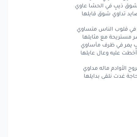
د
ولكن
عرشها
خاوي
وق ذيبٍ في الحشا عاوي
ايد تداوي شوق قايلها
خيل
ما تلحق
أصايلها
ي
بنات
البدو
 في قلوب الناس متساوي
ما ياوي
ر مستريحة مع مثايلها
ترها
يخفي
دلايلها
بٍ يمر في ظرف مأساوي
طت عليه وعال عايلها
د
حسب
اللي
روى
الراوي
ح الأوادم ماله مداوي
المحاجر
من
سلايلها
حاجة غدت نلقى بدايلها
ن
هذا
الزين
وش
ناوي
ليل
تسقيني
مَخايلها
وق
ذيبٍ
في الحشا
عاوي
د
تداوي
شوق
قايلها