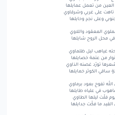
لعين من تعمل عمايلها
الحضر
واللعب
بدّاوي
تاهت على غربي وشرقاوي
عين
من تعمل
عمايلها
نوبي وعلى نجدٍ وحايلها
هت
على
غربي
وشرقاوي
الملوي المعقود واللاوي
في محل الروح شايلها
بي
وعلى
نجدٍ
وحايلها
لوي
المعقود
ته غياهب ليل ظلماوي
واللاوي
أنوار من عتمة خصايلها
محل
الروح
شايلها
ها تورّد غصنه الذاوي
 ساقي الكوثر خمايلها
ه
غياهب
ليل
ظلماوي
الله تفوح بعود برماوي
ر
من عتمة
خصايلها
اهوب في علياه طايلها
ها
تورّد
غصنه
الذاوي
وم فلّت ليلها الطاوي
القيد ما فكّت جدايلها
اقي
الكوثر
خمايلها