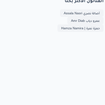
الفنانون الأكثر بحثا
أصالة نصري Assala Nasri
عمرو دياب Amr Diab
حمزة نمرة | Hamza Namira