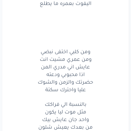
اليفوت بعمره ما يطلع
نعم
هذا
طريق
الشوك
اليفوت
بعمره
ما
يطلع
نعم
هذا
طريق
الشوك
اليفوت
بعمره
ما
يطلع
ومن كلبي اختفى نبضي
ومن عمري مشيت انت
ومن
كلبي
اختفى
نبضي
عايش اني مدري المن
ومن
عمري
مشيت
انت
اذا محبوبي ودعته
حضرتك والزمن والشوك
عايش
اني
مدري
المن
عليا واحترك سكتة
اذا
محبوبي
ودعته
بالنسبة الي فراكك
مثل موت ليا يكون
حضرتك
والزمن
والشوك
واحد جان عايش بيك
عليا
واحترك
سكتة
من بعدك يعيش شلون