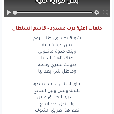
بس
هواية
حنية
وينك
فدوة
ماتكولي
عنك
تاهت
الدنيا
كلمات اغنية درب مسدود - قاسم السلطان
بدونك
عمري
ودعته
شوية بجسمي ظلت روح
وماظل
شي
بعد
بيا
بس هواية حنية
وينك فدوة ماتكولي
بدونك
عمري
ودعته
عنك تاهت الدنيا
بدونك عمري ودعته
وماظل
شي
بعد
بيا
وماظل شي بعد بيا
وجاي
امشي
بدرب
مسدود
وجاي امشي بدرب مسدود
ظلمة
وبس
ونين
اسمع
ظلمة وبس ونين اسمع
لا ادري الطريق منين
لا
ادري
الطريق
منين
ولا اندل بعد ارجع
نعم هذا طريق الشوك
ولا
اندل
بعد
ارجع