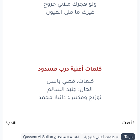
ولو هجرك ملاني جروح
حضرتك
والزمن
والشوك
غيرك ما ملى العيون
عليا
واحترك
سكتة
بالنسبة
الي
فراكك
مثل
موت
ليا
يكون
واحد
جان
عايش
بيك
كلمات أغنية درب مسدود
من بعدك
يعيش
شلون
كلمات: قصي باسل
الحان: جنيد السالم
ولو
هجرك
ملاني
جروح
توزيع ومكس: دانيار محمد
غيرك
ما
ملى
العيون
ولو
هجرك
ملاني
جروح
أحدث
أقدم
وغيرك
ما
ملى
العيو
ن
Tags:
♫ كلمات أغاني خليجية
قاسم السلطان Qassem Al Sultan