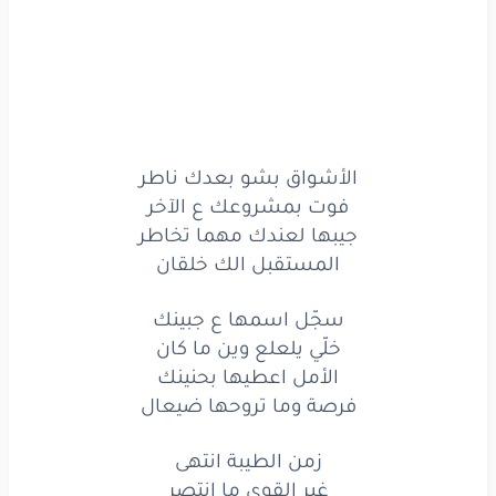
الأمل
اعطيها
بحنينك
فرصة
وما تروحها
ضيعال
الأشواق
بشو
بعدك
ناطر
فوت
بمشروعك
ع الآخر
الأشواق بشو بعدك ناطر
فوت بمشروعك ع الآخر
جيبها
لعندك
مهما
تخاطر
جيبها لعندك مهما تخاطر
المستقبل الك خلقان
المستقبل
الك
خلقان
سجّل
اسمها
ع جبينك
سجّل اسمها ع جبينك
خلّي يلعلع وين ما كان
خلّي
يلعلع
وين
ما كان
الأمل اعطيها بحنينك
فرصة وما تروحها ضيعال
الأمل
اعطيها
بحنينك
زمن الطيبة انتهى
فرصة
وما تروحها
ضيعال
غير القوي ما انتصر