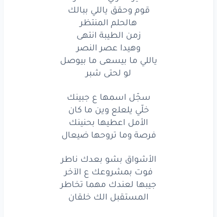
زمن
الطيبة
انتهى
قوم وحقق ياللي ببالك
هالحلم المنتظر
غير
القوي
ما انتصر
زمن الطيبة انتهى
وهيدا عصر النصر
قوم
وحقق
ياللي
ببالك
ياللي ما بيسعى ما بيوصل
هالحلم
المنتظر
لو لحتى شبر
زمن
الطيبة
انتهى
سجّل اسمها ع جبينك
خلّي يلعلع وين ما كان
وهيدا
عصر
النصر
الأمل اعطيها بحنينك
ياللي
ما بيسعى
ما بيوصل
فرصة وما تروحها ضيعال
لو
لحتى
شبر
الأشواق بشو بعدك ناطر
فوت بمشروعك ع الآخر
زمن
الطيبة
انتهى
جيبها لعندك مهما تخاطر
المستقبل الك خلقان
غير
القوي
ما انتصر