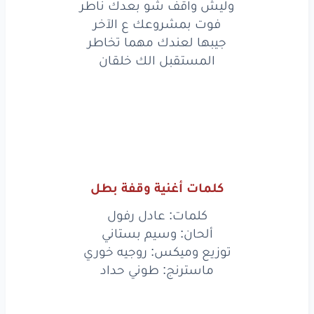
قوم
وحقق
ياللي
ببالك
وليش واقف شو بعدك ناطر
فوت بمشروعك ع الآخر
هالحلم
المنتظر
جيبها لعندك مهما تخاطر
المستقبل الك خلقان
زمن
الطيبة
انتهى
وهيدا
عصر
النصر
ياللي
ما بيسعى
ما بيوصل
لو
لحتى
شبر
كلمات أغنية وقفة بطل
سجّل
اسمها
ع جبينك
كلمات: عادل رفول
خلّي
يلعلع
وين
ما كان
ألحان: وسيم بستاني
الأمل
اعطيها
بحنينك
توزيع وميكس: روجيه خوري
ماسترنج: طوني حداد
فرصة
وما تروحها
ضيعال