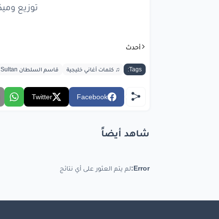
عالخال
توزيع ومي
ياعم
ما 
أحدث
واعو
Tags:
♫ كلمات أغاني خليجية
قاسم السلطان Qassem Al Sultan
لانف
Twitter
Facebook
مثل
ال
شاهد أيضاً
bic.com
Error:
لم يتم العثور على أي نتائج