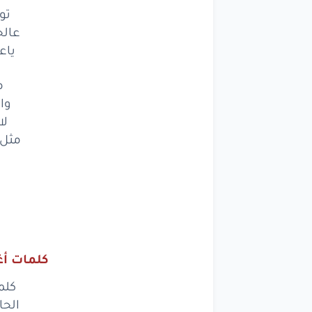
تو
عالخ
والقه
ياع
تارس
م
وتا
وا
لا
لا ش
مثل 
كل
سا
ايا
لو
حت
خاي
كلمات أغ
توبه
كلم
الحا