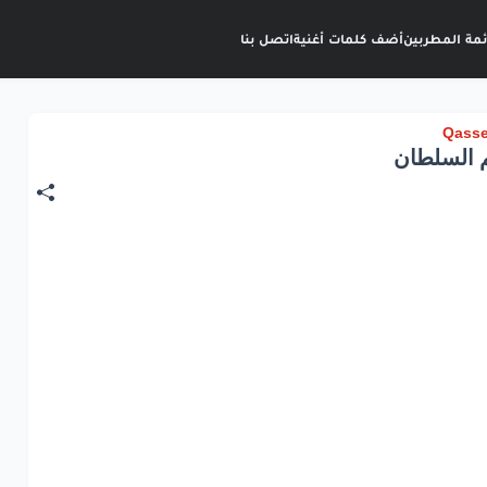
ئمة المطربين
أضف كلمات أغنية
اتصل بنا
م السلطان