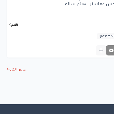
ي
ما
اصرف
وكت
كس وماستر : هيثم سالم
ي
شن
هذا
الوزه
تنعدل
اها
اها
أقدم
ج
تظل
اها
اها
ع
بيك
ولا
رجى
دمع
فوك
الكحل
عرض الكل
www.lyrics-ara