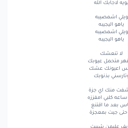
ويه لاجابك الله
لرخص
عندك
طبع
شكلة
ما
ويلي اشمصيبه
تنكفل
ياهو اليجيبه
الكلب
سالي
ويلي اشمصيبه
ياهو اليجيبه
ا
لا
لا
لاخيي
لا تنعشك
ابي
لاجابك
الله
قهر متحمل عيوبك
ه
لاجابك
الله
رس اعيونك عشك
تارسني بذنوبك
لي
اشمصيبه
شفت منك اي جزة
اهو
اليجيبه
ساعه كلبي امفززه
لي
اس بعد ما اقتنع
اشمصيبه
حتى جيت بمعجزة
اهو
اليجيبه
يف عليمن شيبت