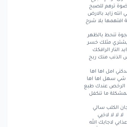
ضوة ترهم للصبح
ى
ترهم
للجرح
 انته زايد بالارض
ة
ترهم
للصبح
افتهمها بلا شرح
انته
زايد
بالارض
تجوة تنحط بالظهر
يشتري مثلك خسر
فتهمها
بلا
شرح
ايد النار الرافكك
ة
تنحط
بالظهر
 الذنب منك ربح
تري
مثلك
خسر
كني امل اها اها
شي سهل اها اها
النار
الرافكك
 الرخص عندك طبع
مشكلة ما تنكفل
الذنب
منك
ربح
ني
امل
اها
اها
ان الكلب سالي
لا لا لا لاخيي
ي
سهل
اها
اها
عذابي لاجابك الله