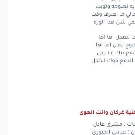
لا
تنعشك
به نصوحه وتوبت
الي ما اصرف وكت
ر
متحمل
عيوبك
مي شن هذا الوزه
اعيونك
عشك
ا تنعدل اها اها
رسني
بذنوبك
عوج تظل اها اها
نفع بيك ولا رجى
فت
منك
اي
جزة
الدمع فوك الكحل
عه
كلبي
امفززه
س
بعد
ما
اقتنع
ى
جيت
بمعجزة
ف
عليمن
شيبت
نية غركان وانت الهوى
نصوحه
وتوبت
ات : مشرق عادل
ن : عباس الجبوري