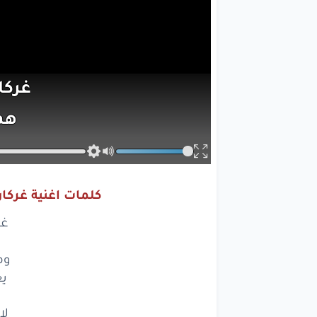
غركا
هم
وماد
يعن
كلمات اغنية غركا
غركا
غر
وه
وم
وماد
يع
يعن
لا