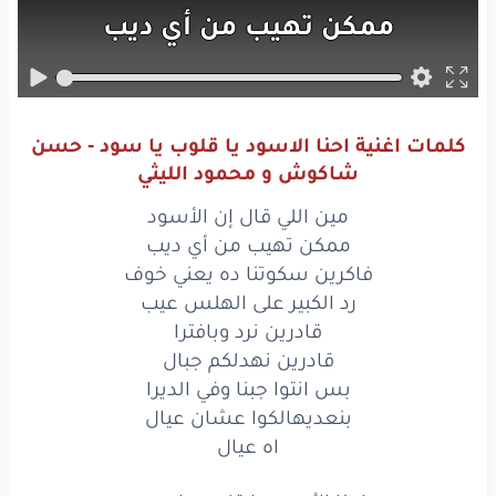
ممكن
تهيب
من
أي
ديب
فاكرين
سكوتنا
ده يعني
خوف
رد
الكبير
على
الهلس
عيب
كلمات اغنية احنا الاسود يا قلوب يا سود - حسن
قادرين
نرد
وبافترا
شاكوش و محمود الليثي
قادرين
نهدلكم
جبال
مين اللي قال إن الأسود
ممكن تهيب من أي ديب
بس
انتوا
جبنا
وفي
الديرا
فاكرين سكوتنا ده يعني خوف
رد الكبير على الهلس عيب
بنعديهالكوا
عشان
عيال
قادرين نرد وبافترا
قادرين نهدلكم جبال
اه
عيال
بس انتوا جبنا وفي الديرا
احنا
الأسود
يا قلوب
يا سود
بنعديهالكوا عشان عيال
اه عيال
احنا
الملوك
احنا
التقال