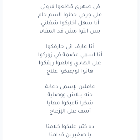
في ضهري قطّعوا فروتي
أنا
اسمي
عضمة
في زوركوا
على جرحي حطوا السم خام
أنا سهل أخليكوا شغلتي
على
الهادي
وابلعوا
ريقكوا
بس انتوا مش قد المقام
هاتوا
لوجعكوا
علاج
أنا عارف اني حارقكوا
عاملين
لإسمي
دعاية
أنا اسمي عضمة في زوركوا
على الهادي وابلعوا ريقكوا
حته
ببلاش
ووصاية
هاتوا لوجعكوا علاج
شكرا
تاعبكوا
معايا
عاملين لإسمي دعاية
آسف
على
الإزعاج
حته ببلاش ووصاية
شكرا تاعبكوا معايا
ده كتير
عليكوا
كلامنا
آسف على الإزعاج
يا صغيرين
قدامنا
ده كتير عليكوا كلامنا
الناس
وعارفة
تمامنا
يا صغيرين قدامنا