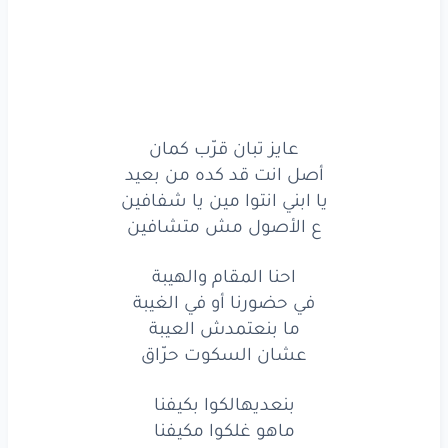
بنعديهالكوا
بكيفنا
ماهو
غلكوا
مكيفنا
لو
قومنا
بس
وقفنا
هنعملكم
إغماء
عايز تبان قرّب كمان
أصل انت قد كده من بعيد
ده كتير
عليكوا
كلامنا
يا ابني انتوا مين يا شفافين
يا صغيرين
قدامنا
ع الأصول مش متشافين
الناس
وعارفة
تمامنا
احنا المقام والهيبة
في حضورنا أو في الغيبة
ع الجد
والمظبوط
ما بنعتمدش العيبة
هنا
الرجولة
عشان السكوت حرّاق
ثابتة
جايبالكوا
مننا
جلطة
بنعديهالكوا بكيفنا
ماهو غلكوا مكيفنا
اهدولكوا
حبة
في حته