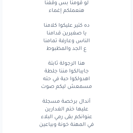
لو قومنا بس وقفنا
هنعملكم إغماء
مسمعش
ليكم
صوت
أندال
برخصة
مسجلة
ده كتير عليكوا كلامنا
يا صغيرين قدامنا
عليها
ختم
الغدارين
الناس وعارفة تمامنا
ع الجد والمظبوط
عنوانكم
بقى
رمي
البلاء
هنا الرجولة ثابتة
في المهنة
خونة
وبياعين
جايبالكوا مننا جلطة
في ضهري
قطّعوا
فروتي
اهدولكوا حبة في حته
مسمعش ليكم صوت
على
جرحي
حطوا
السم
خام
أندال برخصة مسجلة
أنا
سهل
أخليكوا
شغلتي
عليها ختم الغدارين
بس
انتوا
مش
قد
المقام
عنوانكم بقى رمي البلاء
في المهنة خونة وبياعين
أنا
عارف
اني
حارقكوا