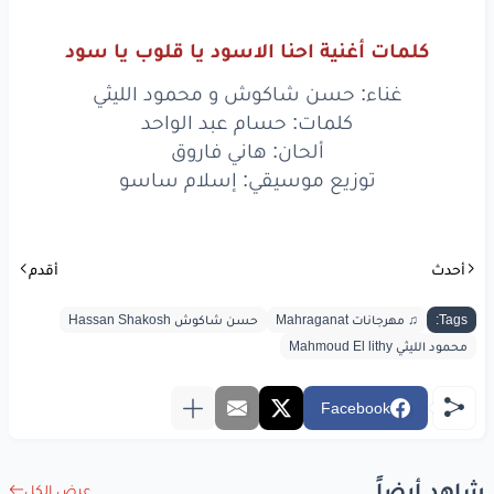
كلمات أغنية احنا الاسود يا قلوب يا سود
غناء: حسن شاكوش و محمود الليثي
كلمات: حسام عبد الواحد
ألحان: هاني فاروق
توزيع موسيقي: إسلام ساسو
أحدث
أقدم
Tags:
♫ مهرجانات Mahraganat
حسن شاكوش Hassan Shakosh
محمود الليثي Mahmoud El lithy
Facebook
شاهد أيضاً
عرض الكل