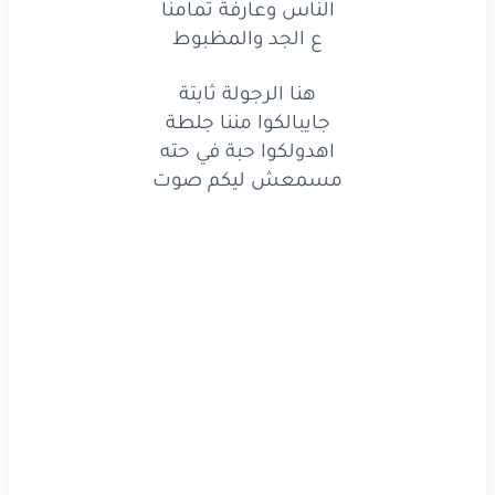
الناس وعارفة تمامنا
ع الجد
والمظبوط
ع الجد والمظبوط
هنا
الرجولة
ثابتة
هنا الرجولة ثابتة
جايبالكوا
مننا
جايبالكوا مننا جلطة
جلطة
اهدولكوا حبة في حته
اهدولكوا
حبة
في حته
مسمعش ليكم صوت
مسمعش
ليكم
صوت
www.lyrics-arabic.com