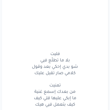
تمنيت
من
بعدك
إسمع
غنية
ما إبكي
عليها
قلي
كيف
كيف
بتعمل
فيي
هيك
أوقات
فليت
بلا ما تطلّع فيي
بفكر
معك
إحكي
شو بدي إحكي بعد وقول
بكتبلك
وبمحي
كلامي صار تقيل عليك
بعرف
اذا
بحكيك
رح
إخصر
تمنيت
من بعدك إسمع غنية
يا رفيق
ما إبكي عليها قلي كيف
كيف بتعمل فيي هيك
جرحي
منك
غميق