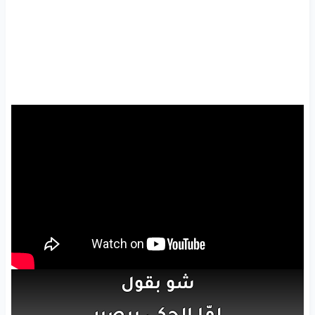
شو
بقول
لمّا
الحكي
بيصير