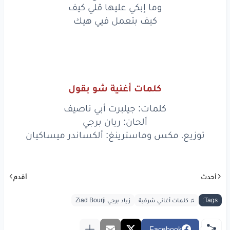
فليت
وما إبكي عليها قلي كيف
كيف بتعمل فيي هيك
بلا
ما تطلّع
فيي
شو
بدي
إحكي
بعد
وقول
كلامي
صار
تقيل
عليك
كلمات أغنية شو بقول
تمنيت
كلمات: جيلبرت أبي ناصيف
من
بعدك
إسمع
غنية
ألحان: ريان برجي
توزيع، مكس وماسترينغ: ألكساندر ميساكيان
وما
إبكي
عليها
قلي
كيف
كيف
بتعمل
فيي
هيك
أحدث
أقدم
Tags:
♫ كلمات أغاني شرقية
زياد برجي Ziad Bourji
www.lyrics-arabic.com
Facebook