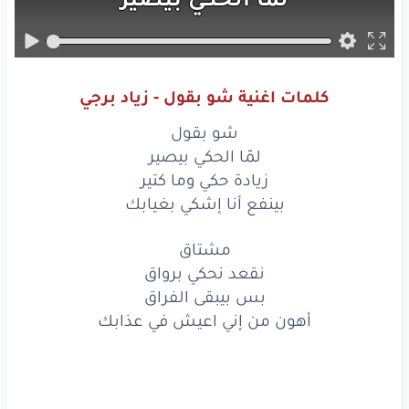
زيادة
حكي
وما
كتير
بينفع
أنا
إشكي
بغيابك
كلمات اغنية شو بقول - زياد برجي
مشتاق
شو بقول
نقعد
نحكي
برواق
لمّا الحكي بيصير
زيادة حكي وما كتير
بس
بيبقى
الفراق
بينفع أنا إشكي بغيابك
أهون
من
إني
اعيش
في عذابك
مشتاق
نقعد نحكي برواق
فليت
بس بيبقى الفراق
بلا
ما تطلّع
فيي
أهون من إني اعيش في عذابك
شو
بدي
إحكي
بعد
وقول
كلامي
صار
تقيل
عليك