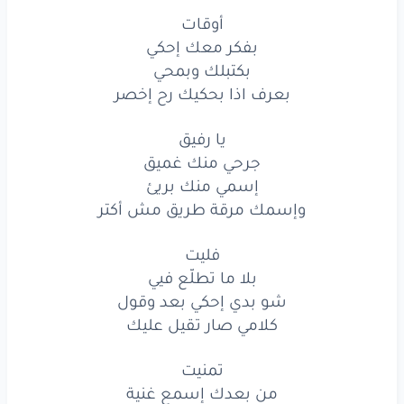
إسمي
منك
بريئ
أوقات
بفكر معك إحكي
وإسمك
مرقة
طريق
مش
أكتر
بكتبلك وبمحي
بعرف اذا بحكيك رح إخصر
فليت
بلا
ما تطلّع
فيي
يا رفيق
جرحي منك غميق
شو
بدي
إحكي
بعد
وقول
إسمي منك بريئ
وإسمك مرقة طريق مش أكتر
كلامي
صار
تقيل
عليك
فليت
تمنيت
بلا ما تطلّع فيي
من
بعدك
إسمع
غنية
شو بدي إحكي بعد وقول
كلامي صار تقيل عليك
وما
إبكي
عليها
قلي
كيف
تمنيت
كيف
بتعمل
فيي
هيك
من بعدك إسمع غنية