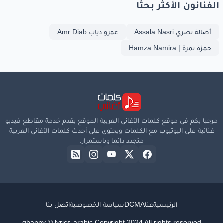
الفنانون الأكثر بحثا
أصالة نصري Assala Nasri
عمرو دياب Amr Diab
حمزة نمرة | Hamza Namira
مرحبا بكم في موقع كلمات الأغاني العربية الموقع يقدم خدمة مقاطع فيديو
غنائية على اليوتيوب مع الكلمات ويحتوي على أحدث كلمات الأغاني العربية
متجدد دائما وباستمرار.
الرئيسية
عنا
DCMA
سياسة الخصوصية
اتصل بنا
ghanny © lyrics-arabic Copyright 2024 All rights reserved