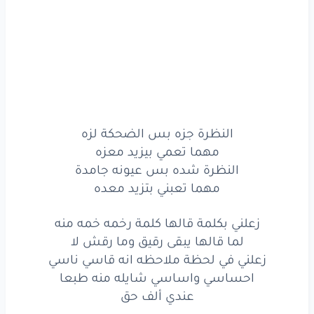
النظرة
جزه
بس
الضحكة
لزه
مهما
تعمي
بيزيد
معزه
النظرة
شده
بس
عيونه
جامدة
مهما
تعبني
بتزيد
معده
النظرة جزه بس الضحكة لزه
زعلني
بكلمة
قالها
مهما تعمي بيزيد معزه
النظرة شده بس عيونه جامدة
كلمة
رخمه
خمه
منه
مهما تعبني بتزيد معده
لما
قالها
يبقى
رقيق
زعلني بكلمة قالها كلمة رخمه خمه منه
وما
رقش
لا
لما قالها يبقى رقيق وما رقش لا
زعلني في لحظة ملاحظه انه قاسي ناسي
زعلني
في لحظة
ملاحظه
احساسي واساسي شايله منه طبعا
انه
قاسي
ناسي
عندي ألف حق