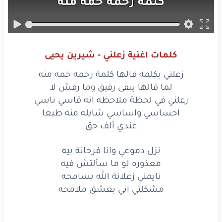
كلمة
رخمه
خمه
منه
لما
قالها
يبقى
رقيق
وما
رقش
لا
كلمات اغنية زعلني - شيرين يحيى
زعلني
في لحظة
ملاحظه
زعلني بكلمة قالها كلمة رخمه خمه منه
انه
قاسي
ناسي
لما قالها يبقى رقيق وما رقش لا
زعلني في لحظة ملاحظه انه قاسي ناسي
احساسي
واساسي
احساسي واساسي شايله منه طبعا
عندي ألف حق
شايله
منه
طبعا
نزل دموعي وانا فرحانة بيه
عندي
ألف
حق
معذوره لو ما سألتش فيه
زعلني
بكلمة
قالها
نايمني زعلانة الله يسامحه
مشكلتي اني بعشق ملامحه
كلمة
رخمه
خمه
منه
لما
قالها
يبقى
رقيق