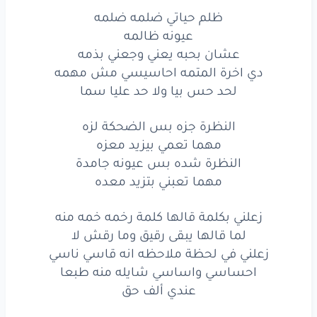
احساسي
واساسي
ظلم حياتي ضلمه ضلمه
عيونه ظالمه
شايله
منه
طبعا
عشان بحبه يعني وجعني بذمه
دي اخرة المتمه احاسيسي مش مهمه
عندي
ألف
حق
لحد حس بيا ولا حد عليا سما
ظلم
حياتي
ضلمه
ضلمه
النظرة جزه بس الضحكة لزه
عيونه
ظالمه
مهما تعمي بيزيد معزه
النظرة شده بس عيونه جامدة
عشان
بحبه
يعني
وجعني
بذمه
مهما تعبني بتزيد معده
دي
اخرة
المتمه
احاسيسي
مش
مهمه
زعلني بكلمة قالها كلمة رخمه خمه منه
لحد
حس
بيا
ولا
حد
عليا
سما
لما قالها يبقى رقيق وما رقش لا
زعلني في لحظة ملاحظه انه قاسي ناسي
النظرة
جزه
بس
الضحكة
لزه
احساسي واساسي شايله منه طبعا
عندي ألف حق
مهما
تعمي
بيزيد
معزه