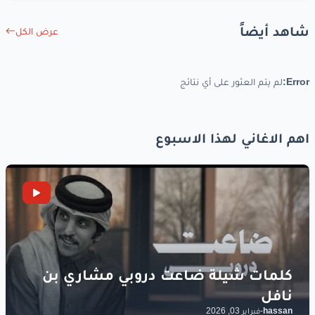
عندي
ألف
حق
شاهد أيضاً
زعلني
بكلمة
قالها
عرض الكل
كلمة
رخمه
خمه
منه
Error:
لم يتم العثور على أي نتائج
لما
قالها
يبقى
رقيق
وما
رقش
لا
اهم الاغاني لهذا الاسبوع
زعلني
في لحظة
ملاحظه
انه
قاسي
ناسي
احساسي
واساسي
شايله
منه
طبعا
عندي
ألف
حق
hassan
-
فبراير 03, 2026