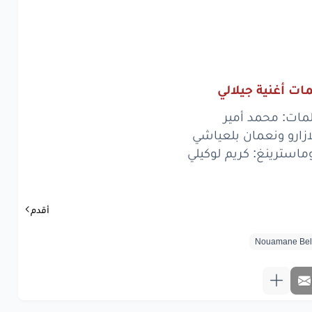
رة
مدوخة
كاع
الحارة
حرارة
نبات
نرفليشي
ات أغنية جيلالي
www.lyrics-ara
مات: محمد أمير
لازارو ونعمان بلعياشي
سترينغ: كريم لوكيلي
أقدم