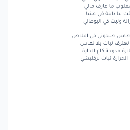
عايشك
داوي
حالي
مغلوب ما عارف مالي
 بيا باينة في عينيا
لوب
ما عارف
مالي
زالة وليت كي البوهالي
بيا
باينة
في عينيا
رطاس طيحوني في البلاص
ة
وليت
كي
البوهالي
 نهترف نبات بلا نعاس
لارة مدوخة كاع الحارة
عايشك
داوي
حالي
الحرارة نبات نرفليشي
لوب
ما عارف
مالي
بيا
باينة
في عينيا
ة
وليت
كي
البوهالي
اس
طيحوني
في البلاص
ترف
نبات
بلا
نعاس