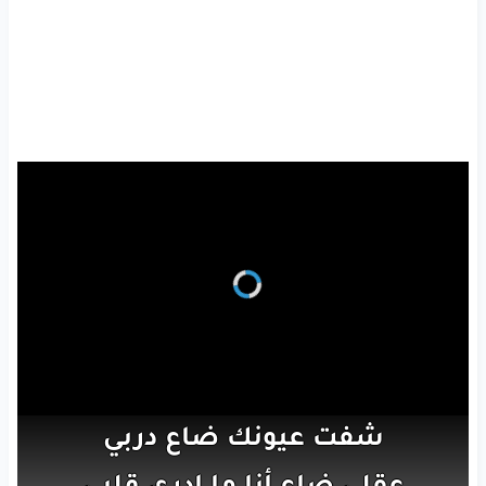
شفت
عيونك
ضاع
دربي
عقلي
ضاع
أنا
ما ادري
قلبي