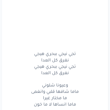
تجي
نيجي
ببحري
هيجي
نغرق
كل
العدا
تجي
نيجي
ببحري
هيجي
نغرق
كل
العدا
وعيونا
شلوني
تجي نيجي ببحري هيجي
نغرق كل العدا
ماما
شافها
قلبي
وانغمى
تجي نيجي ببحري هيجي
ما
مختار
غيرا
نغرق كل العدا
ماما
انساها
لا
ما
خون
وعيونا شلوني
ماما شافها قلبي وانغمى
تعي
يا بنت
القمر
ما مختار غيرا
ماما انساها لا ما خون
جواتي
باني
قصر