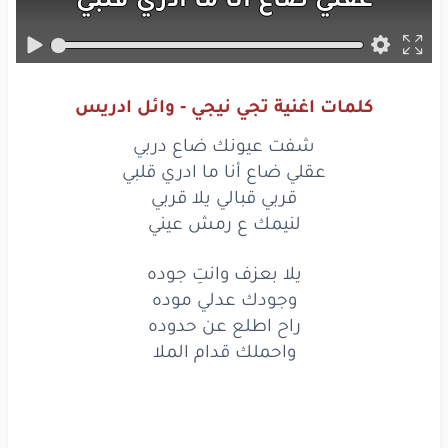
قربي
قبالي
يلا
قربي
لنيمك
ع
رمش
عيني
كلمات اغنية تجي نيجي - وائل ادريس
يلا
بعزف
وانتِ
جوده
شفت عيونك ضاع دربي
وجودك
عدلي
موده
عقلي ضاع أنا ما ادري قلبي
قربي قبالي يلا قربي
راح
اطلع
عن
حدوده
لنيمك ع رمش عيني
واحملك
قدام
الملا
يلا بعزف وانتِ جوده
وجودك عدلي موده
يلا
بعزف
وانتِ
جوده
راح اطلع عن حدوده
وجودك
عدلي
موده
واحملك قدام الملا
راح
اطلع
عن
حدوده
واحملك
قدام
الملا