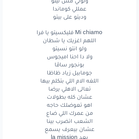
وتوتي مش تيتو
من عمرك
اللي ضاع
عمللي كوماندا
وديتو على بيتو
الشعب
اتضرب
بينا
Mi chiamo فليكسيتو يا فرا
عشان
بيعرف
يسمع
اللهم اغزيك يا شطان
بعد
la mission
ولو انتو نسيتو
ولا دا احنا اميجوس
غسلنا
ايدينا
استخشن
والسع
بونجور ساڤا
جومابيل زياد ظاظا
لو
عزلنا
هتلاقينا
والشارع
يجمع
اللغه الام اللي بتكلم بيها
الاصول
هيا
الاصول
مابتتجزءش
بدعه
تعالى الاهلي يرضا
عشان كله بطولات
سيبني
على
دول
اهو تعوضلك حاجه
من عمرك اللي ضاع
لا
سيبني
انا
على
دول
الشعب اتضرب بينا
هاديهالو
عرض
عشان بيعرف يسمع
بعد la mission