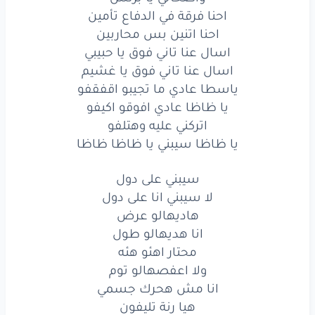
احنا فرقة في الدفاع تأمين
SMS
احنا اتنين بس محاربين
اسال عنا تاني فوق يا حبيبي
بيئه
لا
تاكل
ماللبس
اسال عنا تاني فوق يا غشيم
لا
تعش
حياةً
بلا
ضرس
ياسطا عادي ما تجيبو اقفقفو
يا ظاظا عادي افوقو اكيفو
واصحالي
يا برنس
اتركني عليه وهتلفو
يا ظاظا سيبني يا ظاظا ظاظا
احنا
فرقة
في الدفاع
تأمين
سيبني على دول
احنا
اتنين
بس
محاربين
لا سيبني انا على دول
اسال
عنا
تاني
فوق
يا حبيبي
هاديهالو عرض
انا هديهالو طول
اسال
عنا
تاني
فوق
يا غشيم
محتار اهئو هئه
ولا اعفصهالو توم
ياسطا
عادي
ما تجيبو
اقفقفو
انا مش هحرك جسمي
يا ظاظا
عادي
افوقو
اكيفو
هيا رنة تليفون