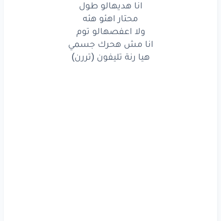
انا هديهالو طول
محتار
اهئو
هئه
محتار اهئو هئه
ولا اعفصهالو توم
ولا
اعفصهالو
توم
انا مش هحرك جسمي
هيا رنة تليفون (تررن)
انا
مش
هحرك
جسمي
هيا
رنة
تليفون
(تررن)
لو
كنتو
نسيتو
انا
كل
ماضيكو
دا انتو
سكارتة
وتوتي
مش
تيتو
عمللي
كوماندا
وديتو
على
بيتو