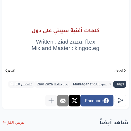
سيبني
على
دول
لا
سيبني
انا
على
دول
كلمات أغنية سيبني على دول
هاديهالو
عرض
Written : ziad zaza, fl.ex
انا
هديهالو
طول
Mix and Master : kingoo.eg
محتار
اهئو
هئه
ولا
اعفصهالو
توم
أحدث
أقدم
انا
مش
هحرك
جسمي
Tags:
♫ مهرجانات Mahraganat
زياد ظاظا Ziad Zaza
فليكس FL EX
هيا
رنة
تليفون
(تررن)
Facebook
www.lyrics-arabic.com
شاهد أيضاً
عرض الكل