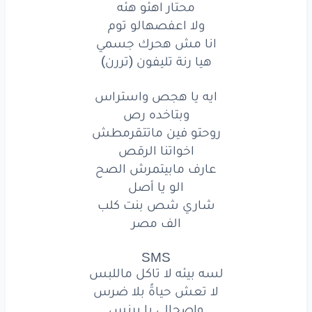
ولا
اعفصهالو
توم
محتار اهئو هئه
ولا اعفصهالو توم
انا
مش
هحرك
جسمي
انا مش هحرك جسمي
هيا رنة تليفون (تررن)
هيا
رنة
تليفون
(تررن)
ايه
يا هجص
واستراس
ايه يا هجص واستراس
وبتاخده رص
وبتاخده
رص
روحتو فين ماتتقرمطش
اخواتنا الرقص
روحتو
فين
ماتتقرمطش
عارف مابيتمرش الصح
اخواتنا
الرقص
الو يا أصل
شاري شص بنت كلب
عارف
مابيتمرش
الصح
الف مصر
الو
يا أصل
SMS
لسه بيئه لا تاكل ماللبس
شاري
شص
بنت
كلب
لا تعش حياةً بلا ضرس
الف
مصر
واصحالي يا برنس