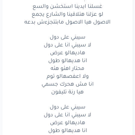
انا
هديهالو
طول
غسلنا ايدينا استخشن والسع
لو عزلنا هتلاقينا والشارع يجمع
محتار
اهئو
هئه
الاصول هيا الاصول مابتتجزءش بدعه
ولا
اعفصهالو
توم
سيبني على دول
انا
مش
هحرك
جسمي
لا سيبني انا على دول
هاديهالو عرض
هيا
رنة
تليفون
انا هديهالو طول
محتار اهئو هئه
سيبني
على
دول
ولا اعفصهالو توم
لا
سيبني
انا
على
دول
انا مش هحرك جسمي
هيا رنة تليفون
هاديهالو
عرض
سيبني على دول
انا
هديهالو
طول
لا سيبني انا على دول
محتار
اهئو
هئه
هاديهالو عرض
انا هديهالو طول