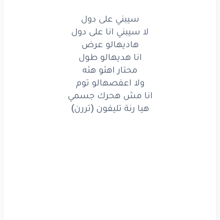
اتركني
عليه
وهتلفو
سيبني على دول
لا سيبني انا على دول
يا ظاظا
سيبني
يا ظاظا
ظاظا
هاديهالو عرض
انا هديهالو طول
سيبني
على
دول
محتار اهئو هئه
لا
سيبني
انا
على
دول
ولا اعفصهالو توم
انا مش هحرك جسمي
هاديهالو
عرض
هيا رنة تليفون (تررن)
انا
هديهالو
طول
محتار
اهئو
هئه
ولا
اعفصهالو
توم
انا
مش
هحرك
جسمي
هيا
رنة
تليفون