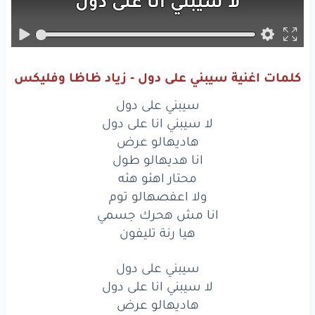
لا
سيبني
انا
على
دول
هاديهالو
عرض
انا
هديهالو
طول
كلمات اغنية سيبني على دول - زياد ظاظا وفليكس
محتار
اهئو
هئه
سيبني على دول
ولا
اعفصهالو
توم
لا سيبني انا على دول
هاديهالو عرض
انا
مش
هحرك
جسمي
انا هديهالو طول
محتار اهئو هئه
هيا
رنة
تليفون
ولا اعفصهالو توم
سيبني
على
انا مش هحرك جسمي
دول
هيا رنة تليفون
لا
سيبني
انا
على
دول
سيبني على دول
هاديهالو
عرض
لا سيبني انا على دول
هاديهالو عرض
انا
هديهالو
طول