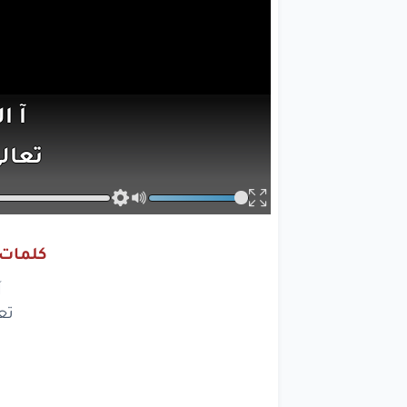
آ
ا
تعال
إلى
ال
كلمات 
آ
آ
مالي
تع
إ
الواح
وأنا