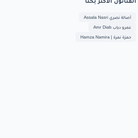
الفنانون الأكثر بحثا
أصالة نصري Assala Nasri
عمرو دياب Amr Diab
حمزة نمرة | Hamza Namira