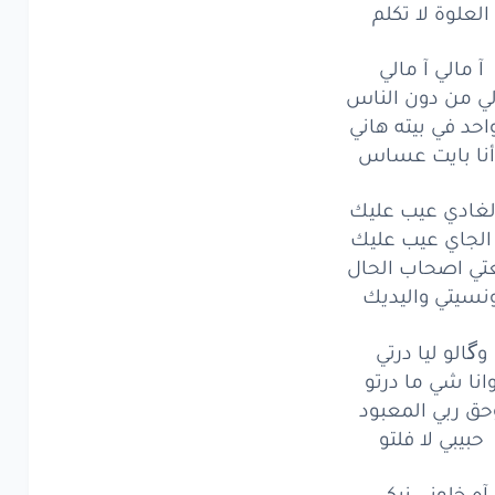
العلوة لا تكلم
لحقتي
سلم
علوة
لا
آ مالي آ مالي
تكلم
ي من دون الناس
مالي
آ
مالي
احد في بيته هاني
أنا بايت عساس
من دون
الناس
الغادي عيب عليك
د
في بيته
هاني
 الجاي عيب عليك
بايت
عساس
عتي اصحاب الحال
نسيتي واليديك
ادي
عيب
عليك
وگالو ليا درتي
جاي
عيب
عليك
انا شي ما درتو
ي
اصحاب
الحال
حق ربي المعبود
حبيبي لا فلتو
يتي
واليديك
آه خلوني نبكي