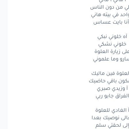
ي من دون الناس
خلوني
نبكي
احد في بيته هاني
لوني
نشكي
أنا بايت عساس
ى
زيارة
العلوة
آه خلوني نبكي
خلوني نشكي
و
وما
علموني
لى زيارة العلوة
لوة
فين
ماليك
رو وما علموني
ن
باقي
حاضيك
العلوة فين ماليك
ون باقي حاضيك
زيدي
صبري
آ وزيدي صبري
لفراق جابو ربي
راق
جابو
ربي
لغادي
للعلوة
 الغادي للعلوة
الى نوصيك بعدا
ى
نوصيك
بعدا
لى لحقتي سلم