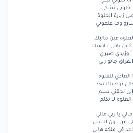
الو
ليا
درتي
خلوني نشكي
لى زيارة العلوة
ا
شي
ما درتو
رو وما علموني
ق
ربي
المعبود
العلوة فين ماليك
بيبي
لا
فلتو
ون باقي حاضيك
آ وزيدي صبري
خلوني
نبكي
لفراق جابو ربي
لوني
نشكي
 الغادي للعلوة
ى
زيارة
العلوة
الى نوصيك بعدا
لى لحقتي سلم
و
وما
علموني
العلوة لا تكلم
لوة
فين
ماليك
مالي يا ربي مالي
ن
باقي
حاضيك
ي من دون الناس
احد في ملكه هاني