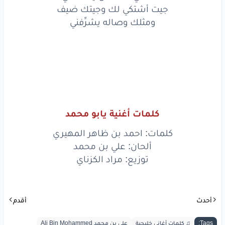
قالوا
الهوى
مثل
حد
السيف
جيت أشتكي لك وجيتك ضيف
ومثلك وصاله يشرِّفني
شف
لي
معه
حل
يسْعفني
جيت
أشتكي
لك
وجيتك
ضيف
ومثلك
وصاله
يشرِّفني
يا بو
محمد
لفيتك
ضيف
كلمات أغنية يابو محمد
صب
القصايد
وضيِّفني
كلمات: احمد بن ظاهر المهيري
ومن
بعد
ما
يرتوي
هالكيف
ألحان: علي بن محمد
توزيع: مراد الكزناي
باشْكي
حبيبٍ
مخوِّفني
قالوا
الهوى
مثل
حد
السيف
أحدث
أقدم
شف
لي
معه
حل
يسْعفني
Tags:
♫ كلمات أغاني خليجية
علي بن محمد Ali Bin Mohammed