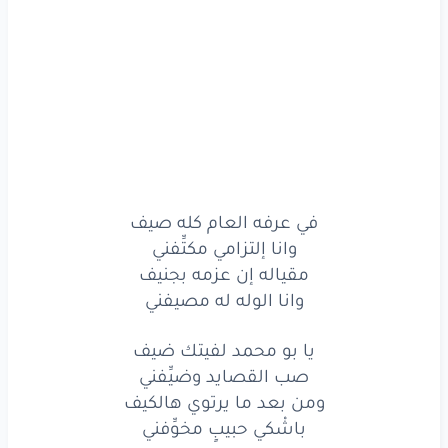
أهواه
ما هي
كذب
أو
زيف
صادق
بحبي
وتعرفني
يمرني
كل
ليله
طيف
ويعلِّق
الشوق
في
جفني
في
عرفه
العام
كله
صيف
في عرفه العام كله صيف
وانا إلتزامي مكتِّفني
وانا
إلتزامي
مكتِّفني
مقياله إن عزمه بجنيف
مقياله
إن
عزمه
بجنيف
وانا الوله له مصيفني
وانا
الوله
له
مصيفني
يا بو محمد لفيتك ضيف
صب القصايد وضيِّفني
في
عرفه
العام
كله
صيف
ومن بعد ما يرتوي هالكيف
باشْكي حبيبٍ مخوِّفني
وانا
إلتزامي
مكتِّفني