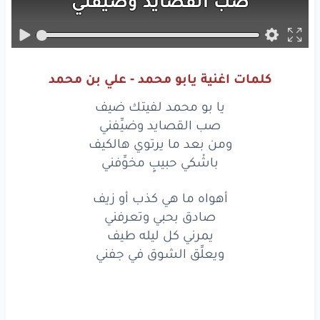
صب
القصايد
وضيِّفني
ومن
بعد
ما
يرتوي
هالكيف
باشْكي
حبيبٍ
مخوِّفني
كلمات اغنية يابو محمد - علي بن محمد
يا بو
محمد
لفيتك
ضيف
يا بو محمد لفيتك ضيف
صب
القصايد
وضيِّفني
صب القصايد وضيِّفني
ومن بعد ما يرتوي هالكيف
ومن
بعد
ما
يرتوي
هالكيف
باشْكي حبيبٍ مخوِّفني
باشْكي
حبيبٍ
مخوِّفني
أهواه ما هي كذب أو زيف
صادق بحبي وتعرفني
أهواه
ما هي
كذب
أو
زيف
يمرني كل ليله طيف
صادق
بحبي
وتعرفني
ويعلِّق الشوق في جفني
يمرني
كل
ليله
طيف
ويعلِّق
الشوق
في
جفني