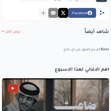
جيت
أشتكي
لك
وجيتك
ضيف
ومثلك
وصاله
يشرِّفني
Facebook
شاهد أيضاً
عرض الكل
www.lyrics-arabic.com
Error:
لم يتم العثور على أي نتائج
اهم الاغاني لهذا الاسبوع