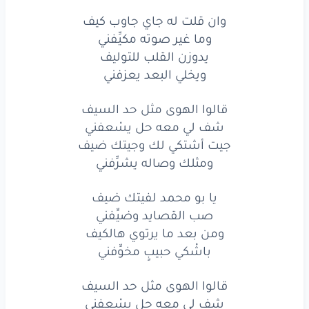
مقياله
إن
عزمه
بجنيف
وان قلت له جاي جاوب كيف
وما غير صوته مكيِّفني
وانا
الوله
له
مصيفني
يدوزن القلب للتوليف
ويخلي البعد يعزفني
يا بو
محمد
لفيتك
ضيف
صب
القصايد
وضيِّفني
قالوا الهوى مثل حد السيف
شف لي معه حل يسْعفني
ومن
بعد
ما
يرتوي
هالكيف
جيت أشتكي لك وجيتك ضيف
ومثلك وصاله يشرِّفني
باشْكي
حبيبٍ
مخوِّفني
يا بو محمد لفيتك ضيف
وان
قلت
له
جاي
جاوب
كيف
صب القصايد وضيِّفني
وما
غير
صوته
مكيِّفني
ومن بعد ما يرتوي هالكيف
باشْكي حبيبٍ مخوِّفني
يدوزن
القلب
للتوليف
قالوا الهوى مثل حد السيف
ويخلي
البعد
يعزفني
شف لي معه حل يسْعفني