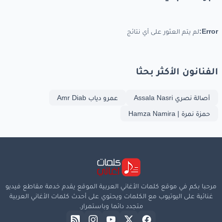
Error:
لم يتم العثور على أي نتائج
الفنانون الأكثر بحثا
أصالة نصري Assala Nasri
عمرو دياب Amr Diab
حمزة نمرة | Hamza Namira
مرحبا بكم في موقع كلمات الأغاني العربية الموقع يقدم خدمة مقاطع فيديو
غنائية على اليوتيوب مع الكلمات ويحتوي على أحدث كلمات الأغاني العربية
متجدد دائما وباستمرار.