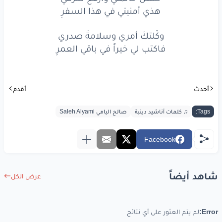
هذي أمنيتي في هذا السفرِ
فاكتب
لي
خيراً
في باقي
العمرِ
وكّلتكَ أمري وسلامةَ صدري
فاكتب
لي
خيراً
في باقي
العمرِ
فاكتب لي خيراً في باقي العمرِ
www.lyrics-arabic.com
أحدث
أقدم
Tags:
♫ كلمات أناشيد دينية
صالح اليامي Saleh Alyami
Facebook
شاهد أيضاً
عرض الكل
Error:
لم يتم العثور على أي نتائج