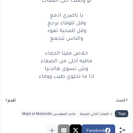
لو
وصلت
حتى
الممات
يا ناضري ادمع
الكل
يبغا
المصلحة
وقل للوفاء يرجع
وقل للمحبة تعود
أكبر
همومه
بالحياة
والناس تتجمع
واللي
في دربه
يمسحه
خلاص ملينا الجفاء
لو
وصلت
حتى
الممات
مافيه أحلى من الصفاء
وش تسوى هالدنيا
يا
ناضري
ادمع
اذا ما تحتوي طيب ووفاء
وقل
للوفاء
يرجع
وقل
للمحبة
تعود
أحدث
أقدم
والناس
تتجمع
Tags:
♫ كلمات أغاني خليجية
ماجد المهندس Majid al-Muhandis
يا
ناضري
ادمع
Facebook