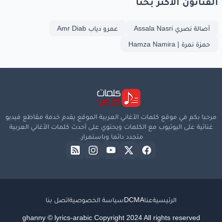
الفنانون الأكثر بحثا
أصالة نصري Assala Nasri
عمرو دياب Amr Diab
حمزة نمرة | Hamza Namira
مرحبا بكم في موقع كلمات الأغاني العربية الموقع يقدم خدمة مقاطع فيديو
غنائية على اليوتيوب مع الكلمات ويحتوي على أحدث كلمات الأغاني العربية
متجدد دائما وباستمرار.
الرئيسية
عنا
DCMA
سياسة الخصوصية
اتصل بنا
ghanny © lyrics-arabic Copyright 2024 All rights reserved