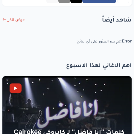
وقل
للوفاء
يرجع
وقل
للمحبة
تعود
شاهد أيضاً
عرض الكل
والناس
تتجمع
Error:
لم يتم العثور على أي نتائج
خلاص
ملينا
الجفاء
مافيه
أحلى
من الصفاء
اهم الاغاني لهذا الاسبوع
وش
تسوى
هالدنيا
اذا
ما
تحتوي
طيب
ووفاء
خلاص
ملينا
الجفاء
مافيه
أحلى
من الصفاء
وش
تسوى
هالدنيا