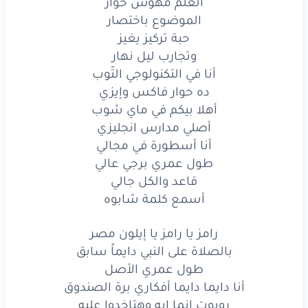
العلم مهوش حوار
الموضوع باختصار
حبة تركيز يغيز
وتجارب ليل نهار
أنا في التكنولوجي التّوب
ده حوار فاكس وإيزي
أهلا بيكم في ماي شوب
أصلي مدارس انجليزي
أنا أسطورة في مجالي
طول عمري برجي عالي
قاعد والكل جالي
أسمع كلمة شابوه
رامز يا رامز يا إيلون مصر
بالصلاة على النبي دايماً سابق
طول عمري الأصل
أنا دايما دايما أفكاري برة الصندوق
روبوت إنما إيه وهتاخدوا عليه