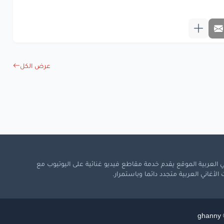
يا
الله
ا
الله
ورِضَاكَ
يا
الله
ا
لي
سِواك
عرض الكل
www.lyrics-ara
 العربية الموقع يقدم خدمة مقاطع فيديو غنائية على اليوتيوب مع
لأغاني العربية متجدد دائما وباستمرار.
ghanny ©