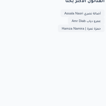
الفنانون الأكثر بحثا
أصالة نصري Assala Nasri
عمرو دياب Amr Diab
حمزة نمرة | Hamza Namira