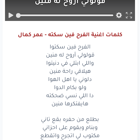
قولولي
أروح
له
منين
واللي
ابتلي
في دنيتوا
هيلاقي
راحة
منين
كلمات اغنية الفرح فين سكته - عمر كمال
دلوني
يا اهل
الهوا
الفرح فين سكتوا
ولو
بكام
الدوا
قولولي أروح له منين
واللي ابتلي في دنيتوا
دا اللي
نسي
ضحكته
هيلاقي راحة منين
دلوني يا اهل الهوا
هايفتكرها
منين
ولو بكام الدوا
بطلع
من حفره
دا اللي نسي ضحكته
بقع
تاني
هايفتكرها منين
وبنام
وبقوم
على
احزاني
بطلع من حفره بقع تاني
مكتوب
لي
اتجرح
واتقطع
وبنام وبقوم على احزاني
مكتوب لي اتجرح واتقطع
وماجيش
ولا
اقول
حاجه
وجعاني