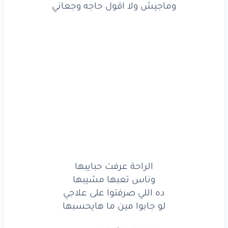
وماجيش ولا اقول حاجه وجعاني
الراحة
عرفت
حبايبها
وناس
تعبها
مشيبها
ده اللي
صرفتوا
على
علاجي
لو
جابوا
مين
ما
هايحسبها
اطبا
ياما
شافوا
جروحي
وكل
يوم
تطلع
روحي
الآه
بقولها
بتوجعني
الراحة عرفت حبايبها
وتمللي
زعلان
على
روحي
وناس تعبها مشيبها
ده اللي صرفتوا على علاجي
ييجوا
يزوروني
يبكوا
عليا
لو جابوا مين ما هايحسبها
وهما
قاعدين
حواليا