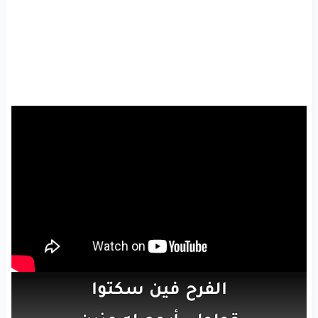
الفرح
فين
سكتوا