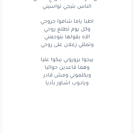
اطبا
ياما
شافوا
جروحي
الناس بتيجي تواسيني
وكل
يوم
تطلع
روحي
اطبا ياما شافوا جروحي
وكل يوم تطلع روحي
الآه
بقولها
بتوجعني
الآه بقولها بتوجعني
وتمللي زعلان على روحي
وتمللي
زعلان
على
روحي
ييجوا
يزوروني
يبكوا
عليا
ييجوا يزوروني يبكوا عليا
وهما قاعدين حواليا
وهما
قاعدين
حواليا
ويكلموني ومش قادر
ويادوب اشاور بأديا
ويكلموني
ومش
قادر
ويادوب
اشاور
بأديا
www.lyrics-arabic.com