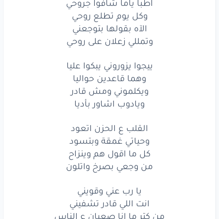
اطبا ياما شافوا جروحي
ويكلموني
ومش
قادر
وكل يوم تطلع روحي
الآه بقولها بتوجعني
ويادوب
اشاور
بأديا
وتمللي زعلان على روحي
القلب
ع الحزن
اتعود
ييجوا يزوروني يبكوا عليا
وحياتي
غمقة
وبتسود
وهما قاعدين حواليا
ويكلموني ومش قادر
كل
ما اقول
هم
وينزاح
ويادوب اشاور بأديا
من
وجعي
بصرخ
واتلون
القلب ع الحزن اتعود
وحياتي غمقة وبتسود
يا رب
عني
وقويني
كل ما اقول هم وينزاح
انت
اللي قادر
تشفيني
من وجعي بصرخ واتلون
من كتر
ما انا
صعبان
ع الناس
يا رب عني وقويني
انت اللي قادر تشفيني
الناس
بتيجي
تواسيني
من كتر ما انا صعبان ع الناس