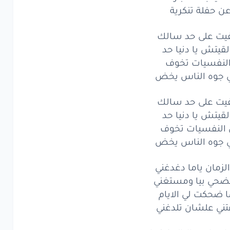
ن حفلة تنكرية
نفسيات
تخوف
وه
الناس
يخض
يت على حد سالك
لقيتش يا دنيا حد
ت
على
حد
سالك
لنفسيات تخوف
ي جوه الناس يخض
يتش
يا دنيا
حد
لنفسيات
يت على حد سالك
تخوف
لقيتش يا دنيا حد
وه
الناس
يخض
النفسيات تخوف
ي جوه الناس يخض
زمان
ياما
دغدغني
 الزمان ياما دغدغني
حي
بيا
ومستغني
ضحي بيا ومستغني
حكت
لي
الايام
ا ضحكت لي الايام
ني علشان تلدغني
ي
علشان
تلدغني