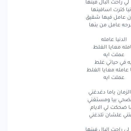
لي راحت البال فينها
راحت
البال
فينها
نيا كترت اسافينها
كترت
ن عامل فيها شقيق
اسافينها
رحه عامل من بنها
عامل
فيها
شقيق
الدنيا عامله
حه
عامل
من
بنها
مله معايا الغلط
عملت ايه
لدنيا
عامله
ه في حياتي غلط
ه
معايا
الغلط
ا عامله معايا الغلط
عملت ايه
عملت
ايه
 الزمان ياما دغدغني
ي حياتي
غلط
ضحي بيا ومستغني
امله
معايا
ا ضحكت لي الايام
الغلط
ني علشان تلدغني
عملت
ايه
لي راحت البال فينها