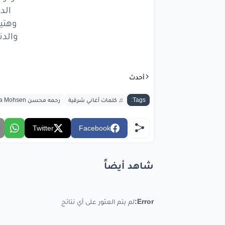
دانا
ال
الد
وهتي
ده
مض
والدن
ولما
ض
سهتن
أحدث
قولوا
لي
Tags:
♫ كلمات أغاني شرقية
رحمه محسن Rahma Mohsen
الدنيا
Twitter
Facebook
وهتيج
والدنيا
و
شاهد أيضاً
bic.com
Error:
لم يتم العثور على أي نتائج