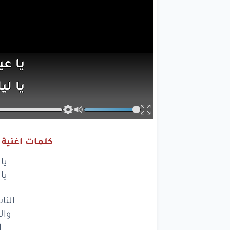
يا ع
يا لي
الناس
والح
كلمات اغنية 
الد
يا
عن
يا
وحفي
الن
وال
مالق
ا