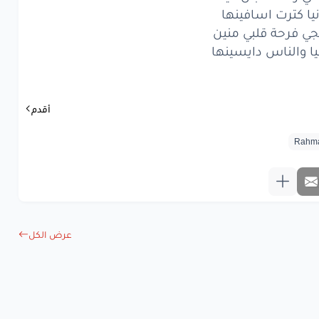
زمان
ياما
دغدغني
نيا كترت اسافينها
جي فرحة قلبي منين
حي
بيا
ومستغني
يا والناس دايسينها
حكت
لي
الايام
ي
علشان
تلدغني
أقدم
راحت
البال
فينها
كترت
اسافينها
ي
فرحة
قلبي
منين
الناس
دايسينها
عرض الكل
www.lyrics-ara