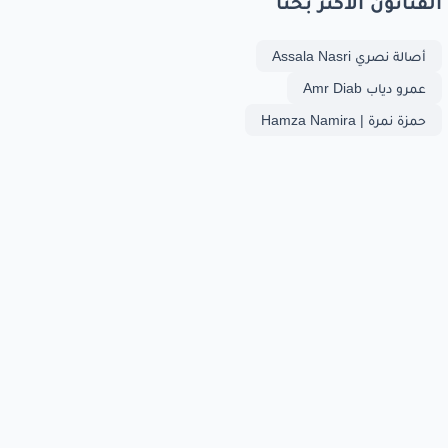
الفنانون الأكثر بحثا
أصالة نصري Assala Nasri
عمرو دياب Amr Diab
حمزة نمرة | Hamza Namira