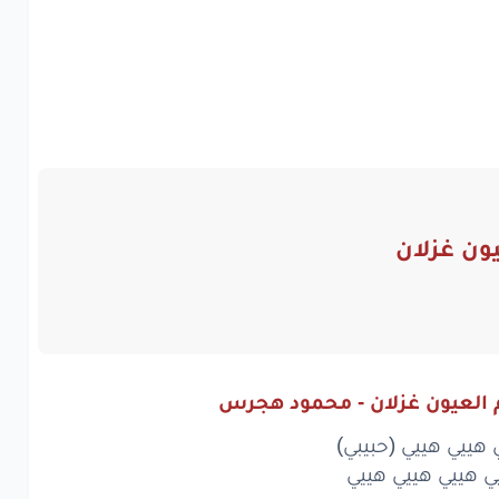
يون غزلان
م العيون غزلان - محمود هجرس
 هييي هييي (حبيبي)
ي هييي هييي هييي