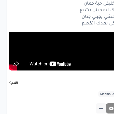
ليكي حبة كمان
ك ليه مش بشبع
شي يجيلي جنان
ي بعدك اتقطع
أقدم