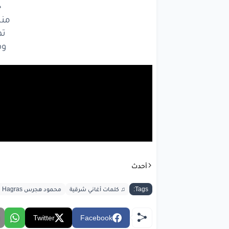
خ
من
تم
وف
أحدث
Tags:
♫ كلمات أغاني شرقية
محمود هجرس Mahmoud Hagras
Twitter
Facebook