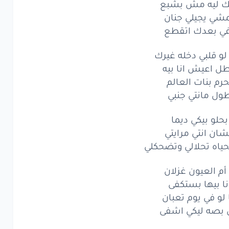
ك ليه مش بشبع
شي يجيلي جنان
ي بعدك اتقطع
 لو قلبي دخله غيرك
طل اعيش انا بيه
حرم بنات العالم
ول مانتي جنبي
بحلو بيكي ديما
ان انتي مرايتي
حياه تحلالي وتضحكلي
 أم العيون غزلان
نا بيها بستكفى
ا لو في يوم تعبان
بصه ليكي اشفى