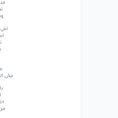
من
تم
وف
انتي
اب
ت
ط
عش
بيكي ال
يا
ا
ان
من 