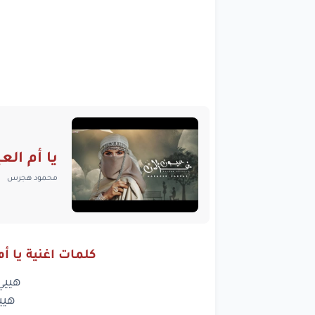
يا أم الع
محمود هجرس
كلمات اغنية يا أ
هييي
هيي