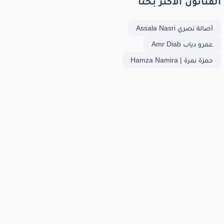
الفنانون الأكثر بحثا
أصالة نصري Assala Nasri
عمرو دياب Amr Diab
حمزة نمرة | Hamza Namira