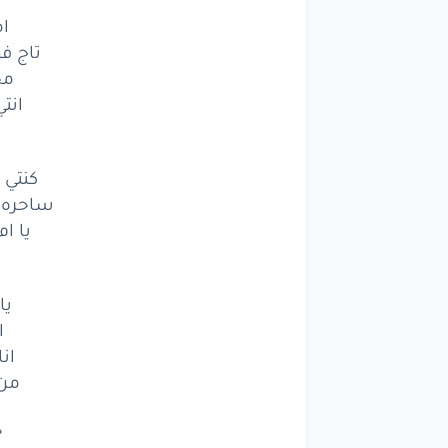
ا
تاج ف
مح
انت
كنتي 
ساحره 
يا ام
يا
ا
ان
من 
خ