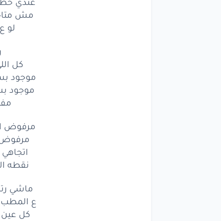
عندي خطوه
مش متاح
لو ع
ر
كل الل
موجود ب
موجود بس
مفي
مرفوض ان
مرفوض ا
اتجاهي 
نقطه الن
ماشي رت
ع المطب 
كل عين 