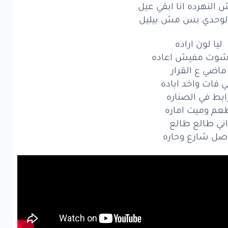
 النهرده انا ابقي عيل
ر لوحدي بس مش بيليل
ليا لون اراده
شوت مفيش اعاده
ماضي ع القرار
ي فات واخد اباده
ابط في الصناره
عم وميت اماره
اني طالع طالع
صل شارع وحاره