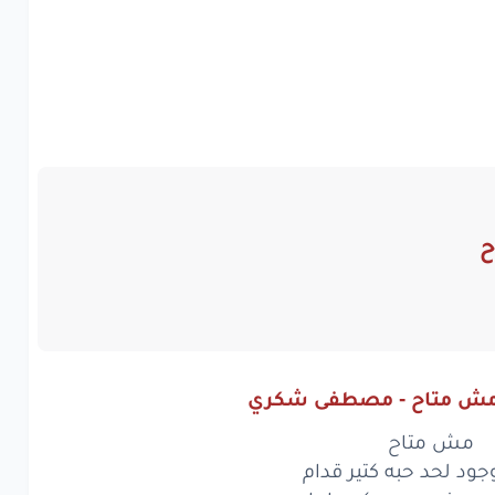
ح
 مش متاح - مصطفى شكري
مش متاح
د لحد حبه كتير قدام