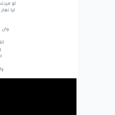
لو مردتش
ليا نها
وان 
الل
ر
ط
وا