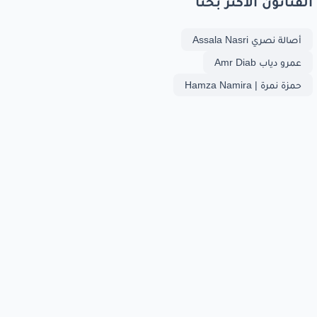
الفنانون الأكثر بحثا
أصالة نصري Assala Nasri
عمرو دياب Amr Diab
حمزة نمرة | Hamza Namira