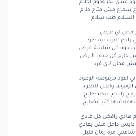
 عندي بحر وكوم احلام
 سماع مش متاح كلام
 السلام طب سلام
افض اي عرض
ي راجع يقرب بره طرد
س جوه كل شاشة عرض
 خارج كل حدود الارض
ش مكان لاي فرد
ي اعود مرفوضه الوعود
لوقوف واصل للحدود
رايح راسم سكه طايح
هايه فيها كتير فضايح
م هادي رافض كل عادي
دايس داخل مش بفادي
شافتني مره زمان قليل