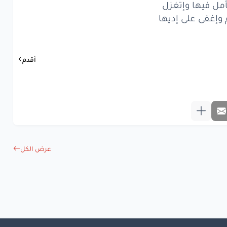
أمل فيها وإتغزل
ا
بشوفا
بتحول
 وإغفى على إديها
برجع
متل
الأول
ل
فيها
وإتغزل
أقدم
إغفى
على
إديها
لا
سكّرت
بوابي
ي
وعاديت
صحابي
بدي
أكتر
أعملا
عرض الكل
طلعني
من تيابي
طلعني
من تيابي
بعدا
وما في
قبلا