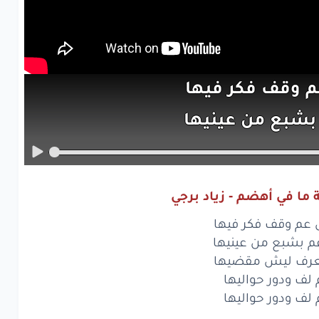
م
وقف
فكر
فيها
بشبع
من
عينيها
ف
ليش
مقضيها
ف
ودور
حواليها
 ما في أهضم - زياد برجي
ف
ودور
حواليها
م وقف فكر فيها
م
وقف
فكر
فيها
عم بشبع من عينيها
عرف ليش مقضيها
بشبع
من
عينيها
لف ودور حواليها
لف ودور حواليها
ف
ليش
مقضيها