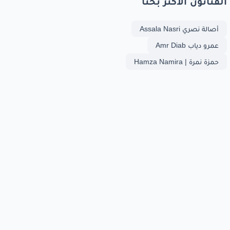
الفنانون الأكثر بحثا
أصالة نصري Assala Nasri
عمرو دياب Amr Diab
حمزة نمرة | Hamza Namira