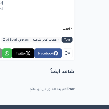
إت
أنا
لم
نام
بصغر
إتأم
أحدث
نام
و
Tags:
♫ كلمات أغاني شرقية
زياد برجي Ziad Bourji
كرما
Twitter
Facebook
عالدني
شو
شاهد أيضاً
رح
بت
رح
بت
Error:
لم يتم العثور على أي نتائج
ما في