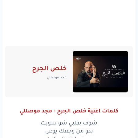
خلص الجرح
مجد موصللي
كلمات اغنية خلص الجرح - مجد موصللي
شوف بقلبي شو سويت
بدو من وجعك يوعى