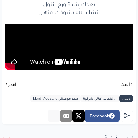
بعدك شدة ورح بتزول
انشاء الله بشوفك متهني
أحدث
أقدم
Tags:
♫ كلمات أغاني شرقية
مجد موصللي Majd Mousally
Facebook