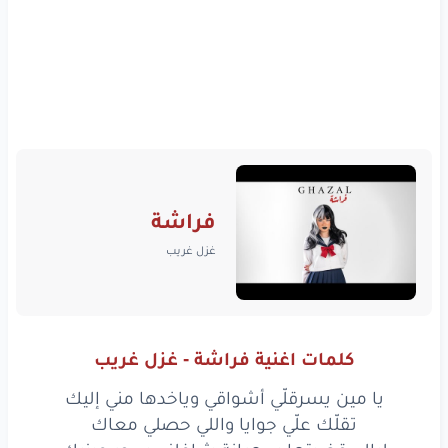
فراشة
غزل غريب
كلمات اغنية فراشة - غزل غريب
يا مين يسرقلّي أشواقي وياخدها مني إليك
تقلّك علّي جوايا واللي حصلي معاك