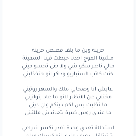
يمكن
كنت
حاد
الطبع
ويمكن
كنت
انا
الاناني
ولو
في حدا
تأذى
فعلاً
ف رح
كون
انا
لحالي
حزينة
وين
ما بلف
قصص
حزينة
مشينا
الموج
اخدنا
خبطت
فينا
السفينة
حزينة وين ما بلف قصص حزينة
مشينا الموج اخدنا خبطت فينا السفينة
مالي
ناطر
منكو
شي
ولا
حتى
تحسو
فيني
مالي ناطر منكو شي ولا حتى تحسو فيني
كنت كاتب السنياريو وذاكر انو حتخذليني
كنت
كاتب
السيناريو
وذاكر
انو
حتخذليني
بسألوني
كيفك
هاد
الحال
اخوي
اطلع
من راسي
عايش انا وصحابي ملك والسهر روتيني
مختفي عن الانظار لانو ما عاد بتواتيني
التعصيب
طلع
مو بايدي
من العيلة
عنصر
وراثي
ما تخليت بس لكم دينكم وليَ ديني
ما عندي روس كبيرة بتعانديني مللتيني
فترة
فوق
وفترة
تحت
عم
راقب
انتكاسي
ناطر
اللحظة
المناسبة
حتى
اعلن
استحالة تعدي وحدة تقدر تكسر شراعي
افتراسي
بتشتاقلي بعرف عادي انو كسرك وداعي