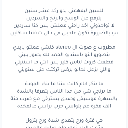
بالسهرة
موسيقى
وصدى
بسترخي
مع
ضرب
متة
للسين ليفهمني بدو ركد عشر سنين
الف
فكرة
عم
بتواسي
حرب
براسي
عالمخدة
بترفع عن الوسخ والزنخ والسردين
لا تواخذوني اخد راحتي معلش بس كنا ساردين
هي
فترة
ورح
بتعدي
شدة
ورح
بتزول
مو بالضرورة تكون عاجبني في حال شفتنا ساكتين
ودّعت
البلد
تارك
حلم
ضايع
عالحدود
مطروب ع صوت ال stereo كلشي عملتو بايدي
مع
ذلك
واسي
حالي
عارف
بكرا
رح
بتدور
بتصورو انتو باستديو الحمدالله بصور ببيتي
قطعت كروت لناس كتير بس انتي ما استنيتي
كشفت
طيات
الماضي
بين
الخافي
والمستور
واللي بزعل لحالو برضى تركتك حتى ستويتي
عانيت
انا
فوق
طاقتي
حكتلي
اني
مسحور
ما بنكر ايام كانت بيننا ما بنكر المودة
قرأت
كتاب
الله
وجدت
الشفا
بين
السطور
ما برتجي شي من حدا الناس بتعرفا بالشدة
بالسهرة موسيقى وصدى بسترخي مع ضرب متة
وهناً
على
وهن
حملتني
9
شهور
الف فكرة عم بتواسي حرب براسي عالمخدة
اسف
ما كنت
الشخص
لبدك
ياه
هي فترة ورح بتعدي شدة ورح بتزول
ودّعت البلد تارك حلم ضايع عالحدود