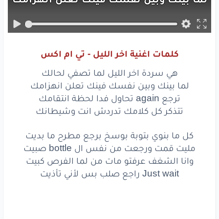
ترجع
again
تحاول
فدا
لحظة
انتقامك
تتذكر
كل
كلامك
تدردش
انت
وشيطانك
كلمات اغنية اخر الليل - تي ام اكس
كل
ما بنوي
بتوبة
بوسخ
برجع
مطرح
ما بديت
هي سردة اخر الليل لما تصفي لحالك
مليت
قمت
ورجعت
من نفس
ال bottle
صبيت
لما بينك وبين نفسك فينك تعلن انهزامك
ترجع again تحاول فدا لحظة انتقامك
وانا
الشغف
عرفتو
مات
من لما
الفرص
كبيت
تتذكر كل كلامك تدردش انت وشيطانك
wait
راجع
صلب
بس
لأني
تأذيت
كل ما بنوي بتوبة بوسخ برجع مطرح ما بديت
مليت قمت ورجعت من نفس ال bottle صبيت
حزينة
وين
ما بلف
قصص
حزينة
وانا الشغف عرفتو مات من لما الفرص كبيت
مشينا
الموج
اخدنا
خبطت
فينا
السفينة
Just wait راجع صلب بس لأني تأذيت
مالي
ناطر
منكو
شي
ولا
حتى
تحسو
فيني
كنت
كاتب
السنياريو
وذاكر
انو
حتخذليني