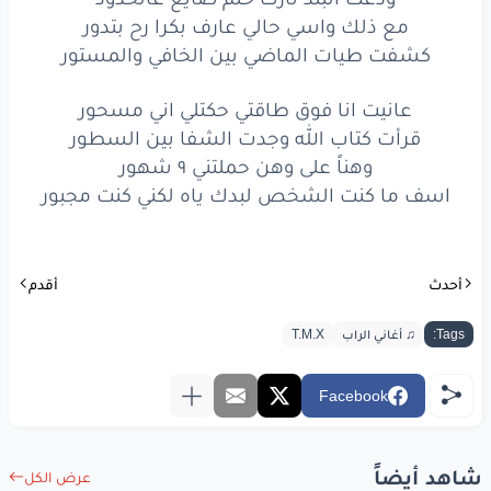
لكني
كنت
مجبور
مع ذلك واسي حالي عارف بكرا رح بتدور
كشفت طيات الماضي بين الخافي والمستور
www.lyrics-arabic.com
عانيت انا فوق طاقتي حكتلي اني مسحور
قرأت كتاب الله وجدت الشفا بين السطور
وهناً على وهن حملتني ٩ شهور
اسف ما كنت الشخص لبدك ياه لكني كنت مجبور
أحدث
أقدم
Tags:
♫ أغاني الراب
T.M.X
Facebook
شاهد أيضاً
عرض الكل