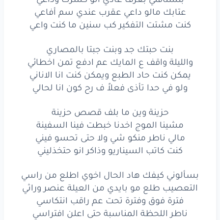
للسين
ليفهمني
بدو
ركد
عشر
سنين
عتابك مالو داعي عقرب عندي سم أفاعي
كنت مشتت التفكير كب سنين ما كنت واعي
بترفع
عن
الوسخ
والزنخ
والسردين
بنت حبتك جد وبنت جبتا بالمصاري
لا تواخذوني
اخد
راحتي
معلش
بس
كنا
ساردين
والليلة واقف ع المايك عم ادفع تمن اخطائي
مو
بالضرورة
تكون
عاجبني
في حال
شفتنا
ساكتين
يمكن كنت حاد الطبع ويمكن كنت انا الاناني
ولو في حدا تأذى فعلاً ف رح كون انا لحالي
مطروب
ع صوت
ال stereo
كلشي
عملتو
بايدي
حزينة وين ما بلف قصص حزينة
بتصورو
انتو
باستديو
الحمدالله
بصور
ببيتي
مشينا الموج اخدنا خبطت فينا السفينة
مالي ناطر منكو شي ولا حتى تحسو فيني
قطعت
كروت
لناس
كتير
بس
انتي
ما استنيتي
كنت كاتب السيناريو وذاكر انو حتخذليني
واللي
بزعل
لحالو
برضى
تركتك
حتى
ستويتي
بسألوني كيفك هاد الحال اخوي اطلع من راسي
ما بنكر
ايام
كانت
بيننا
ما بنكر
المودة
التعصيب طلع مو بايدي من العيلة عنصر وراثي
فترة فوق وفترة تحت عم راقب انتكاسي
ما برتجي
شي
من حدا
الناس
بتعرفا
بالشدة
ناطر اللحظة المناسبة حتى اعلن افتراسي