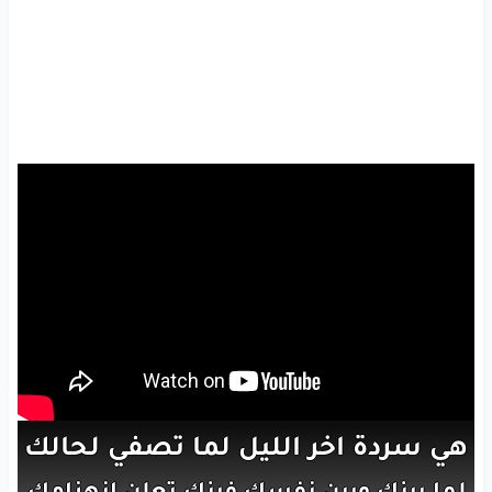
هي
سردة
اخر
الليل
لما
تصفي
لحالك
لما
بينك
وبين
نفسك
فينك
تعلن
انهزامك