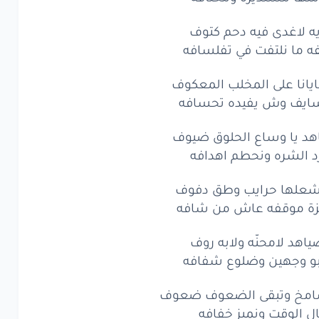
ويه لاغدى فيه دحم كتوف
ه ما نلتفت في تفلسافه
انا على المخلب المعكوف
سايف وش يفيده تحسافه
اهد يا وساع الحلوق ضيوف
د الشره ونحطم اهدافه
اشعلها حرايب وطق دفوف
حزة موقفه عاش من شافه
ياهد لامحنّه ولابه روف
بو وجهين وضلوع شفافه
شامخ وتبقى الضعوف ضعوف
ال الوقت ونميز خفافه