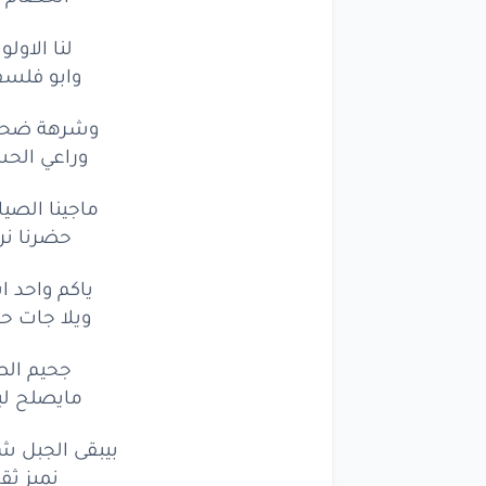
لنا الاول
وابو فلسف
وشرهة ضحاي
وراعي الح
ماجينا الصي
حضرنا نر
ياكم واحد 
ويلا جات 
جحيم الص
مايصلح ل
بيبقى الجبل 
نميز ثق