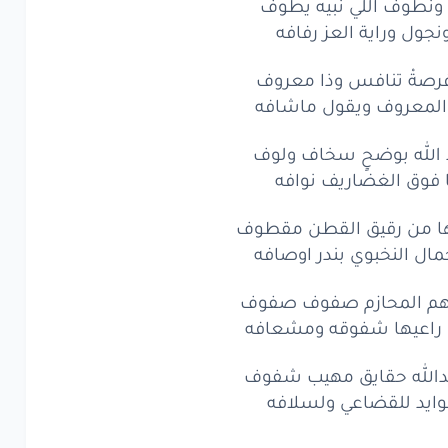
 ونطوف اللي نبيه يطوف
جول وراية العز رفافه
 فرصةْ تنافس وذا معروف
المعروف ويقول ماشافه
د الله بوضحٍ سخاف ولوف
ا فوق الغضاريف نوافه
ها من رقيق القطن مقطوف
ال النخبوي بندر اوصافه
دِهم المحازم صفوف صفوف
راعيها شفوقه ومشعافه
الله حقايق مهيب شفوف
ايد للقضاعي ولسلافه