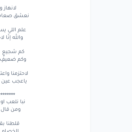
لانهاز و
نعشق صعاب ال
علم اللي يس
والله إنّا 
كم شجيعٍ ل
وكم ضعيفٍ ف
لاحتزمنا واع
ياعجب عين ا
********
نبا نلعب ا
ومن قال 
قلطنا بق
الخصام م