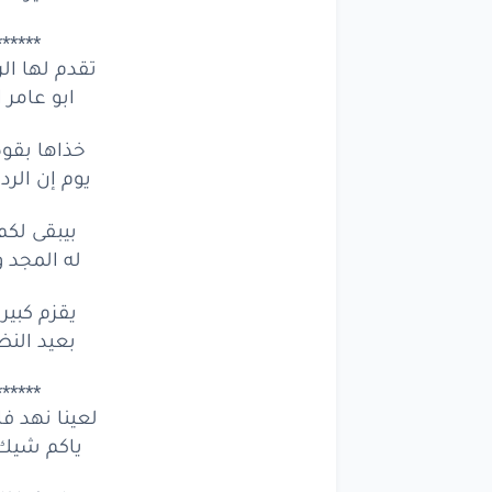
******
تقدم لها ا
ابو عامر 
خذاها بقو
يوم إن الرد
بيبقى لكم
له المجد و
يقزم كبي
بعيد النظ
******
لعينا نهد 
ياكم شيك 