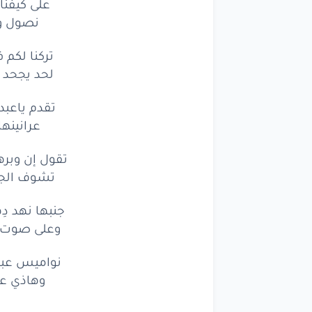
على كيفنا
نصول ون
تركنا لكم
لحد يجحد 
تقدم ياعب
عرانينه
تقول إن وبر
تشوف الجم
جنبها نهد 
وعلى صوت 
نواميس عبد
وهاذي عو