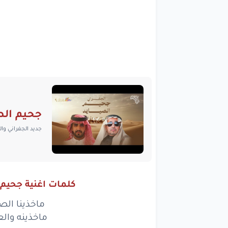
جحيم الص
جديد الجفراني وا
كلمات اغنية جحيم 
ماخذينا الصي
ماخذينه وال