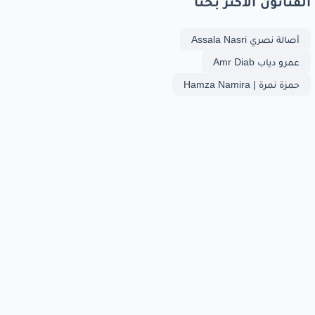
الفنانون الأكثر بحثا
أصالة نصري Assala Nasri
عمرو دياب Amr Diab
حمزة نمرة | Hamza Namira