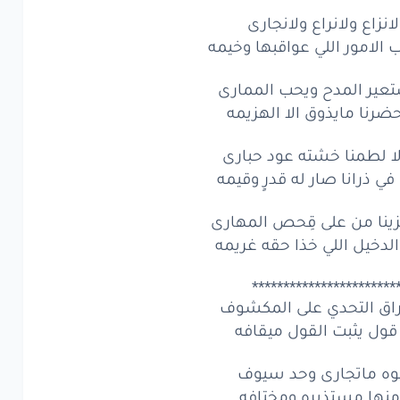
لانزاع ولانراع ولانجارى
امور اللي عواقبها وخيمه
تعير المدح ويحب الممارى
لاحضرنا مايذوق الا الهزيمه
ا لطمنا خشته عود حبارى
ي ذرانا صار له قدرٍ وقيمه
تزينا من على قِحص المهارى
لدخيل اللي خذا حقه غريمه
***********************
وراق التحدي على المكشوف
قول يثبت القول ميقافه
وه ماتجارى وحد سيوف
نها مستذيره ومختافه