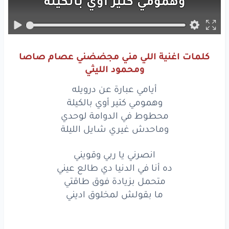
وهمومي
كتير
اوي
بالكيله
محطوط
في
الدوامه
لوحدي
وماحدش
غيري
شايل
الليله
كلمات اغنية اللي مني مجضضني عصام صاصا
انصرني
ياربي
وقويني
ومحمود الليثي
ده انا
في الدنيا
دي
طالع
عيني
أيامي عبارة عن درويله
وهمومي كتير أوي بالكيلة
متحمل
بزياده
فوق
طاقتي
محطوط في الدوامة لوحدي
وماحدش غيري شايل الليلة
مابقولش
لمخلوق
اديني
انصرني يا ربي وقويني
اللي
مني
مجضضني
ده أنا في الدنيا دي طالع عيني
ع اللي
شايفه
يارب
عيني
متحمل بزيادة فوق طاقتي
ما بقولش لمخلوق اديني
ايه
يا ناس
عايزين
ايه
مني
ده الغريب
بيداوي
جرحي