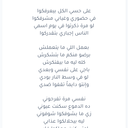
لو
في وسط
النار
بودي
على حسي الكل بيعرفكوا
وانتو
دايما
تقفوا
ضدي
في حضوري وغيابي مشرفكوا
لو مرة ذكرتوا في يوم اسمي
نفسي
مره
تفرحوني
الناس إجباري بتقدركوا
ده
الدموع
سكنت
عيوني
بعمل اللي ما يتعملش
برضو منكم ما بتشكرش
زي
ما بشوفكم
شوفوني
كله ليه ما بيفتكرش
ليه
بيحلالكم
عذابي
باجي على نفسي وبعدي
لو في وسط النار بودي
امتى
كنت
معاكم
غابي
وإنتو دايماً تقفوا ضدي
ده انتم
حابين
اكتئابي
نفسي مرة تفرحوني
لو
تعرفوا
ايه
اللي بيحصلي
ده الدموع سكنت عيوني
زي ما بشوفكوا شوفوني
من
اللي انا
بسمعه
وبيوصلي
ليه بيحلالكوا عذابي