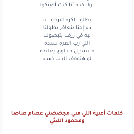
اني
محسوب
حد
منكو
لولا كده أنا كنت أهينكوا
لولا
كده
انا
كنت
اهينكو
بطلوا الكره افرحوا لنا
بطلو
الكره
افرحو
لنا
ده إحنا بنعافر بطولنا
ليه في رزقنا بتبصولنا
ده احنا
بنعافر
بطولنا
اللي رب العزة سنده
مستحيل مخلوق يعانده
ليه
في رزقنا
بتبصولنا
لو هتوقف الدنيا ضده
اللي
رب
العزه
ساندو
مستحيل
مخلوق
يعاندو
لو
هتوقف
الدنيا
ضده
كلمات أغنية اللي مني مجضضني عصام صاصا
www.lyrics-arabic.com
ومحمود الليثي