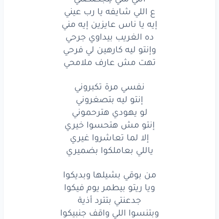
ع اللي شايفه يا رب عيني
جدعنتي
بتترد
اذية
إيه يا ناس عايزين إيه مني
وبتنسو
اللي واقف
جنبيكو
ده الغريب بيداوي جرحي
وإنتو ليه كارهين لي فرحي
على
حسي
الكل
بيعرفكو
تهت مش عارف ملامحي
في حضوري
وغيابي
مشرفكو
نفسي مرة تكبروني
لو
مره
ذكرتوا
في يوم
اسمي
إنتو ليه بتصغروني
لو يهودي هترحموني
الناس
اجباري
بتقدركو
إنتو مش هتحسوا خيري
إلا لما تعاشروا غيري
بعمل
اللي
ما يتعملش
ياللي بعاملكوا بضميري
برضو
منكم
ما بتشكرشي
من بوقي بشيلها وبديكوا
كله
ليه
ما بيفتكرش
ويا ريتو بيطمر يوم فيكوا
جدعنتي بتترد أذية
باجي
على
نفسي
وبعدي
وبتنسوا اللي واقف جنبيكوا