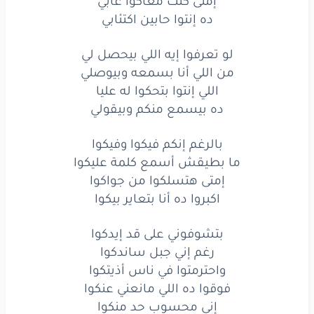
إمتى كنت معاكوا غابي
اللي
انتو
بتحكولو
عليا
ده إنتوا حابين اكتئابي
ده
بيسمع
منكم
وبيقولي
لو تعرفوا إيه اللي بيحصل لي
بالرغم
انكم
فيكو
وفيكو
من اللي أنا بسمعه وبيوصلي
اللي إنتوا بتحكوا له عليا
مابطيقش
اسمع
كلمه
عليكو
ده بيسمع منكم وبيقولي
امتى
هتسلكو
من
جواكم
بالرغم إنكم فيكوا وفيكوا
اكبروا
ده انا
بتعاير
بيكم
ما بطيقش أسمع كلمة عليكوا
إمتى هتسلكوا من جواكوا
بتشوفوني
على
قد
ايدكو
اكبروا ده أنا بتعاير بيكوا
رغم
اني
جبل
ساندكو
بتشوفوني على قد إيدكوا
رغم إني جبل ساندكوا
واحترمتو
في ناس
اذيتكو
واحترمتوا في ناس أذيتكوا
فوقو
ده اللي
منيعني
عنكو
فوقوا ده اللي مانعني عنكوا
إني محسوب حد منكوا