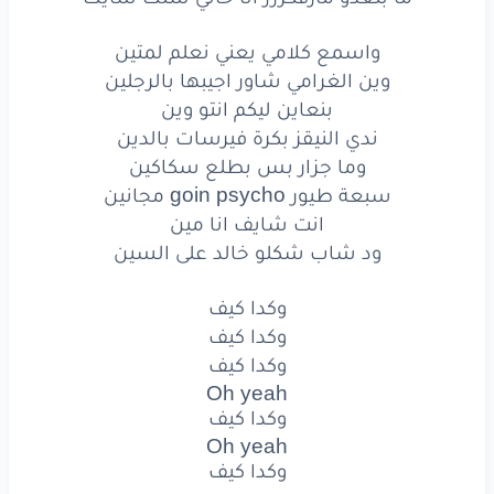
وانا
شفت
الشين
يا
واسمع كلامي يعني نعلم لمتين
بس
خلاص
دقيقة
اطلع
الفريم
وين الغرامي شاور اجيبها بالرجلين
بنعاين ليكم انتو وين
اسي
سمحة
اسي
كلو
على الرايق
ندي النيقز بكرة فيرسات بالدين
انا
السايق
خاشي
حفلة
وما جزار بس بطلع سكاكين
سبعة طيور goin psycho مجانين
حاسي
راسي
على
البايظ
انت شايف انا مين
ود شاب شكلو خالد على السين
تقول
تمارس
تلقي
في الطريق
عوارض
ما بتعدو
مازفكرزز
انا
خاتي
سلك
شايك
وكدا كيف
وكدا كيف
واسمع
كلامي
يعني
نعلم
لمتين
وكدا كيف
Oh yeah
وين
الغرامي
شاور
اجيبها
بالرجلين
وكدا كيف
Oh yeah
بنعاين
ليكم
انتو
وين
وكدا كيف