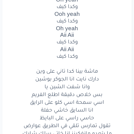
وكدا كيف
وكدا
كيف
Ooh yeah
Ooh
yeah
وكدا كيف
Oh yeah
وكدا
كيف
Aii Aii
وكدا كيف
Oh
yeah
Aii Aii
وكدا كيف
Aii
Aii
ماشة بينا كدا تاني على وين
وكدا
كيف
دارك نايت انا الجوكر بوشين
Aii
Aii
وانا شفت الشين يا
بس خلاص دقيقة اطلع الفريم
وكدا
كيف
اسي سمحة اسي كلو على الرايق
انا السايق خاشي حفلة
ماشة
بينا
كدا
تاني
على
وين
حاسي راسي على البايظ
دارك
نايت
انا
الجوكر
بوشين
تقول تمارس تلقي في الطريق عوارض
ما بتعدو مازفكرزز انا خاتي سلك شايك