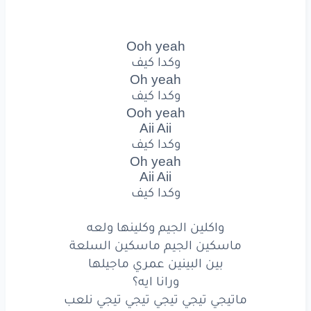
ماسكين
الجيم
ماسكين
السلعة
Ooh yeah
بين
البينين
عمري
ماجيلها
وكدا كيف
Oh yeah
ورانا
ايه؟
وكدا كيف
Ooh yeah
ماتيجي
تيجي
تيجي
تيجي
تيجي
نلعب
Aii Aii
وكدا كيف
يا قليلين
لي
لي
محتاجه
مرعى
Oh yeah
Aii Aii
فهمت
ليه
لي
لي
الشباب
بتتعب
وكدا كيف
عشان
انا
ولعه
واكلين الجيم وكلينها ولعه
نص
النسوان
نفسها
ماسكين الجيم ماسكين السلعة
بين البينين عمري ماجيلها
ظاظا
يحبها
ورانا ايه؟
ماتيجي تيجي تيجي تيجي تيجي نلعب
ودي
بتتجن
لما
ببعد
عنها