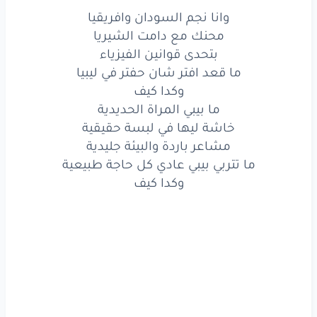
وانا
نجم
السودان
وافريقيا
وانا نجم السودان وافريقيا
محنك مع دامت الشيريا
محنك
مع
دامت
الشيريا
بتحدى قوانين الفيزياء
بتحدى
قوانين
الفيزياء
ما قعد افتر شان حفتر في ليبيا
وكدا كيف
ما قعد
افتر
شان
حفتر
في ليبيا
ما بيبي المراة الحديدية
خاشة ليها في لبسة حقيقية
وكدا
كيف
مشاعر باردة والبيئة جليدية
ما بيبي
المراة
الحديدية
ما تتربي بيبي عادي كل حاجة طبيعية
وكدا كيف
خاشة
ليها
في لبسة
حقيقية
مشاعر
باردة
والبيئة
جليدية
ما تتربي
بيبي
عادي
كل
حاجة
طبيعية
وكدا
كيف