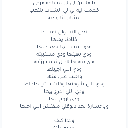
يا قليلين لي لي محتاجه مرعى
ودي
بهيئها
ودي
مستبيئه
فهمت ليه لي لي الشباب بتتعب
عشان انا ولعه
ودي
بتهزها
لاجل
تجيب
رزقها
نص النسوان نفسها
ودي
اللي اجيبلها
ظاظا يحبها
واجيب
عيل
منها
ودي بتتجن لما ببعد عنها
ودي بهيئها ودي مستبيئه
ودي
اللي شوفتها
وقلت
مش
هاحلها
ودي بتهزها لاجل تجيب رزقها
ودي اللي اجيبلها
ودي
اللي
اخرج
بيها
واجيب عيل منها
ودي اللي شوفتها وقلت مش هاحلها
ودي
اروح
بيها
ودي اللي اخرج بيها
وياخسارة
لحد
دلوقتي
ملقتش
اللي احبها
ودي اروح بيها
وياخسارة لحد دلوقتي ملقتش اللي احبها
وكدا
كيف
وكدا كيف
Oh
yeah
Oh yeah