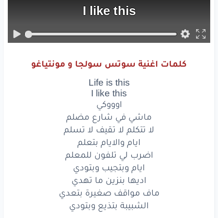
I like
this
اوووكي
ماشي
في شارع
مضلم
كلمات اغنية سوتس سولجا و مونتياغو
لا
تتكلم
لا
تقيف
لا تسلم
Life is this
I like this
ايام
والايام
بتعلم
اوووكي
اضرب
لي
تلفون
للمعلم
ماشي في شارع مضلم
لا تتكلم لا تقيف لا تسلم
ايام
وبتجيب
وبتودي
ايام والايام بتعلم
اضرب لي تلفون للمعلم
اديها
بنزين
ما تهدي
ايام وبتجيب وبتودي
ماف
مواقف
اديها بنزين ما تهدي
صغيرة
بتعدي
ماف مواقف صغيرة بتعدي
الشبيبة
بتذيع
وبتودي
الشبيبة بتذيع وبتودي