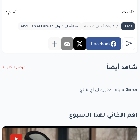
أراقب
الشباك
واقف
أحدث
أقدم
وانتظر
منك
جواب
Tags:
♫ كلمات أغاني خليجية
عبدالله ال فروان Abdullah Al Farwan
واقول
راضي
لو
ماغير
تمر
وألمح
ظلّها
Facebook
تمر
وألمح
ظلّها
شاهد أيضاً
عرض الكل
أراقب
الشباك
واقف
وانتظر
منك
جواب
Error:
لم يتم العثور على أي نتائج
واقول
راضي
لو
ماغير
تمر
وألمح
ظلّها
اهم الاغاني لهذا الاسبوع
مكسور
مثل
الشايب