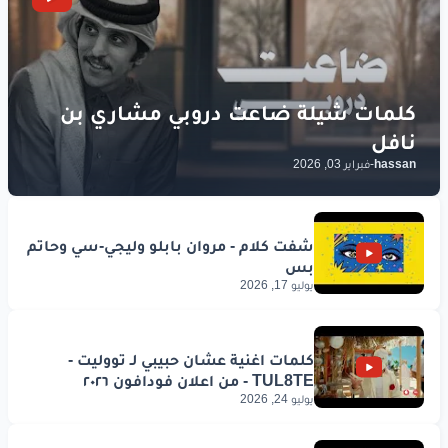
اللي
فاقدٍ
عمر
الشباب
محتاج
فرحة
يستعيد
بها
حياته
كلّها
محتاج
فرحة
يستعيد
hassan
-
فبراير 03, 2026
بها
حياته
كلّها
www.lyrics-arabic.com
يوليو 17, 2026
يوليو 24, 2026