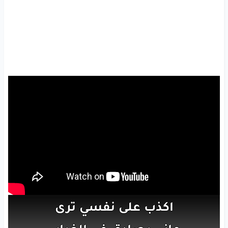
اكذب
على
نفسي
ترى