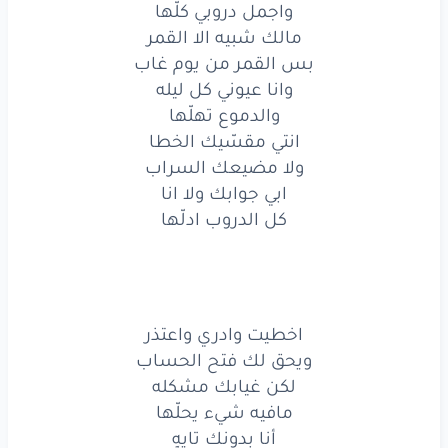
واجمل دروبي كلّها
واجمل
دروبي
كلّها
مالك شبيه الا القمر
بس القمر من يوم غاب
مالك
شبيه
الا
القمر
وانا عيوني كل ليله
والدموع تهلّها
بس
القمر
من
يوم
غاب
انتي مقسّيك الخطا
وانا
عيوني
كل
ليله
ولا مضيعك السراب
ابي جوابك ولا انا
والدموع
تهلّها
كل الدروب ادلّها
وانا
عيوني
كل
ليله
والدموع
تهلّها
اخطيت وادري واعتذر
انتي
مقسّيك
الخطا
ويحق لك فتح الحساب
ولا
مضيعك
السراب
لكن غيابك مشكله
مافيه شيء يحلّها
ابي
جوابك
ولا
انا
أنا بدونك تايهٍ