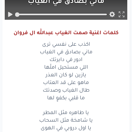
ماني
بصادق
في
الغياب
ادور
في
دايرتك
اللي
مستحيل
املّها
كلمات اغنية صمت الغياب عبدالله ال فروان
يازين
لو
كان
العذر
اكذب على نفسي ترى
ماهو
على
قد
العتاب
ماني بصادق في الغياب
ادور في دايرتك
طال
الغياب
وصدتك
اللي مستحيل املّها
يازين لو كان العذر
ما قلبي
بكفوٍ
لها
ماهو على قد العتاب
ما قلبي
بكفوٍ
طال الغياب وصدتك
لها
ما قلبي بكفوٍ لها
يا
طاهره
مثل
المطر
يا طاهره مثل المطر
يا
شامخة
مثل
السحاب
يا شامخة مثل السحاب
يا اول دروبي في الهوى
يا اول
دروبي
في
الهوى