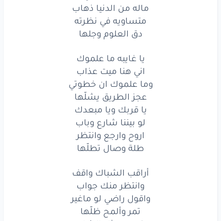
ماله من الدنيا ذهاب
كل
الدروب
ادلّها
متساويه في نظرته
دق العلوم وجلها
كل
الدروب
ادلّها
اخطيت
وادري
واعتذر
يا غايبه ما علموك
اني هنا ميت عذاب
ويحق
لك
فتح
الحساب
وما علموك ان خطوتي
عجز الطريق يشلّها
لكن
غيابك
مشكله
يا قربك ويا مبعدك
مافيه
شيء
يحلّها
لو بيننا شارع وباب
اروح وارجع وانتظر
أنا
بدونك
تايهٍ
طلة وصال تطلّها
ماله
من
الدنيا
ذهاب
أراقب الشباك واقف
وانتظر منك جواب
متساويه
في
نظرته
واقول راضي لو ماغير
دق
العلوم
وجلها
تمر وألمح ظلّها