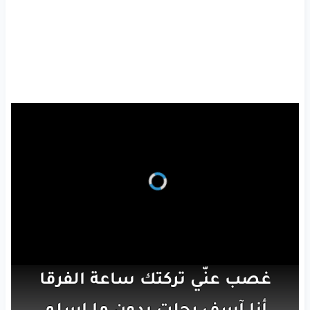
غصب
عنّي
تركتك
ساعة
الفرقا
أنا
آسف
رحلت
بدون
ما
اسلم