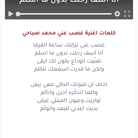
تمنّيت
الوداع
يكون
لك
أرقى
ولكن
ما
قدرت
اسمعك
تتكلم
كلمات اغنية غصب عني محمد صباحي
أخاف
ان صوتك
الباكي
معي
يبقى
غصب عني تركتك ساعة الفرقا
معي
يبقى
أنا آسف رحلت بدون ما اسلم
تمنّيت الوداع يكون لك أرقى
وكلما
اتذكّره
أحزن
واتألم
واتألم
ولكن ما قدرت اسمعك تتكلم
تواريت
وعيون
المبتلي
غرقى
اخاف ان صوتك الباكي معي يبقى
وكلما اتذكّره أحزن واتألم
بديت
اعدني
للبعد
واتولّم
تواريت وعيون المبتلي غرقى
اخاف
ان صوتك
الباكي
معي
يبقى
بديت اعدني للبعد واتولّم
وكلما
اتذكّره
أحزن
واتألم
تواريت
وعيون
المبتلي
غرقى