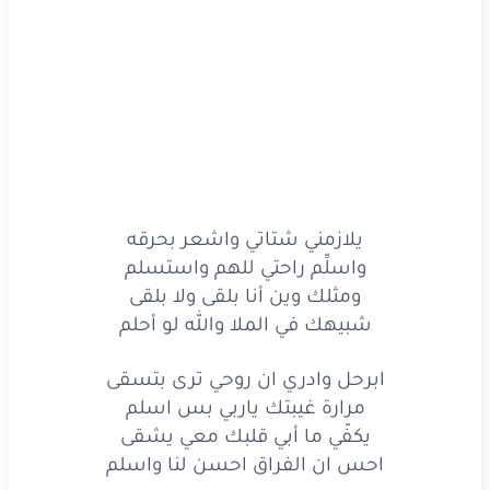
بديت
اعدني
للبعد
واتولّم
يلازمني
شتاتي
واشعر
بحرقه
واسلِّم
راحتي
للهم
واستسلم
ومثلك
وين
أنا
بلقى
ولا
بلقى
شبيهك
في
الملا
والله
لو
أحلم
يلازمني شتاتي واشعر بحرقه
واسلِّم راحتي للهم واستسلم
ابرحل
وادري
ان روحي
ترى
بتسقى
ومثلك وين أنا بلقى ولا بلقى
ترى
بتسقى
شبيهك في الملا والله لو أحلم
مرارة
غيبتك
ياربي
بس
اسلم
ابرحل وادري ان روحي ترى بتسقى
مرارة غيبتك ياربي بس اسلم
يكفّي
ما أبي
قلبك
معي
يشقى
يكفّي ما أبي قلبك معي يشقى
احس ان الفراق احسن لنا واسلم
احس
ان
الفراق
احسن
لنا
واسلم