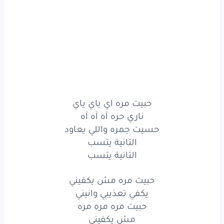
حبيت
مره
مش
يكفيني
يكفي
تعذبني
وأنيني
حبيت
مره
مره
مره
مش
يكفيني
يكفي
تعذبني
وانيني
الحب
يغني
وناسيني
حبيت مره اي ياي ياي
ناري حره آه آه آه
وانا
انا
حسيت جمره واللي يعاود
التانية يتسب
وانا
في
قلبي
نار
تلهب
التانية يتسب
حبيت
مره
اي
ياي
ياي
حبيت مره مش يكفيني
ناري
حره
حره
يكفي تعذيبي وانيني
حبيت مره مره مره
حسيت
جمره
واللي
يعاود
مش يكفيني