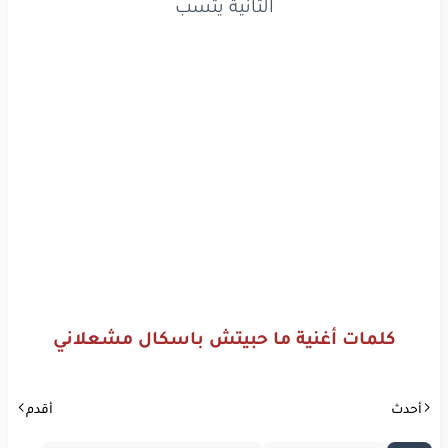
التانية يتسب
www.lyrics-arabic.com
كلمات أغنية ما حبيتش باسكال مشعلاني
أحدث
أقدم