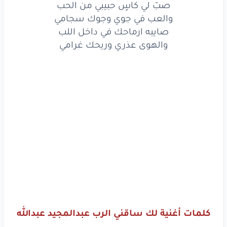
صبّ لي كاسٍ حبيبي من الحب
دامني
أرضك
وانت
الغمامي
والعب في جوي وجوك سجامي
صايبه ارماحك في داخل اللب
عود
غطاسي
إذا
فاح
من الشب
والهوى عذري وريحك غرامي
تمطر
غيومه
دهن
عود
هامي
ماشيِ
في دربي
ولك
ساقني
الرب
يا الفرس
لي
ما لبست
اللجامي
ليت
تدري
عن
علاجي
من
الطب
وصفةٍ
فيها
حروفك
أسامي
حروفك
أسامي
صبّ
لي
كاسٍ
حبيبي
من
الحب
كلمات أغنية لك ساقني الرب عبدالمجيد عبدالله
والعب
في جوي
وجوك
سجامي