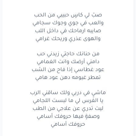
وترجع
له
ظامي
صبّ لي كاسٍ حبيبي من الحب
والعب في جوي وجوك سجامي
صبّ
لي
كاسٍ
حبيبي
من
الحب
صايبه ارماحك في داخل اللب
والعب
في جوي
وجوك
سجامي
والهوى عذري وريحك غرامي
صايبه
ارماحك
في داخل
اللب
من حنانك حاجتي زيدني حب
دامني أرضك وانت الغمامي
والهوى
عذري
وريحك
غرامي
عود غطاسي إذا فاح من الشب
من
حنانك
حاجتي
زيدني
حب
تمطر غيومه دهن عود هامي
دامني
أرضك
وانت
الغمامي
ماشيِ في دربي ولك ساقني الرب
يا الفرس لي ما لبست اللجامي
عود
غطاسي
إذا
فاح
من الشب
ليت تدري عن علاجي من الطب
وصفةٍ فيها حروفك أسامي
تمطر
غيومه
دهن
عود
هامي
حروفك أسامي
من
حنانك
حاجتي
زيدني
حب