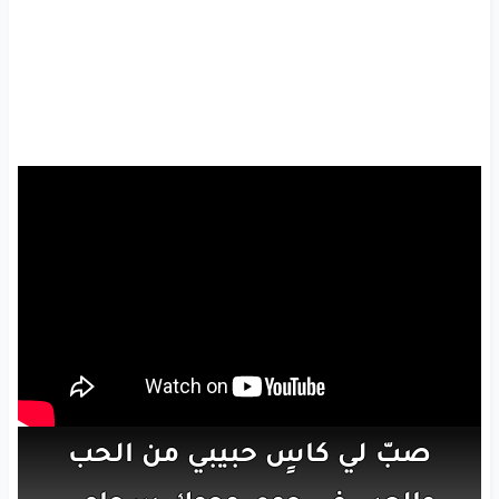
صبّ
لي
كاسٍ
حبيبي
من
الحب