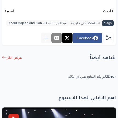
صايبه
ارماحك
في داخل
اللب
أحدث
أقدم
والهوى
عذري
وريحك
غرا
مي
Tags:
♫ كلمات أغاني خليجية
عبد المجيد عبد الله Abdul Majeed Abdullah
Facebook
www.lyrics-arabic.com
شاهد أيضاً
عرض الكل
Error:
لم يتم العثور على أي نتائج
اهم الاغاني لهذا الاسبوع