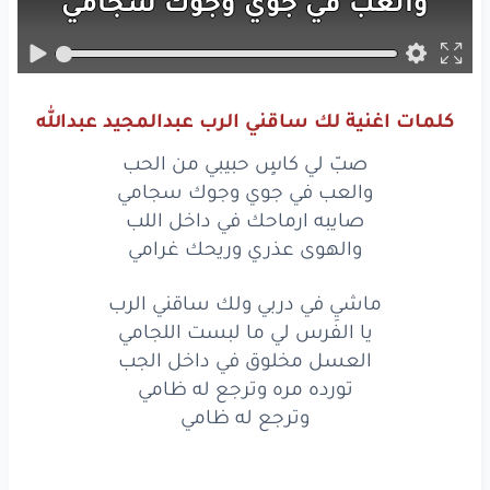
والعب
في جوي
وجوك
سجامي
صايبه
ارماحك
في داخل
اللب
والهوى
عذري
وريحك
غرامي
كلمات اغنية لك ساقني الرب عبدالمجيد عبدالله
صبّ
لي
كاسٍ
حبيبي
من
الحب
صبّ لي كاسٍ حبيبي من الحب
والعب
في جوي
وجوك
سجامي
والعب في جوي وجوك سجامي
صايبه ارماحك في داخل اللب
صايبه
ارماحك
في داخل
اللب
والهوى عذري وريحك غرامي
والهوى
عذري
وريحك
غرامي
ماشيِ في دربي ولك ساقني الرب
يا الفرس لي ما لبست اللجامي
ماشيِ
في دربي
ولك
ساقني
الرب
العسل مخلوق في داخل الجب
يا الفرس
لي
ما لبست
اللجامي
تورده مره وترجع له ظامي
وترجع له ظامي
العسل
مخلوق
في
داخل
الجب
تورده
مره
وترجع
له
ظامي