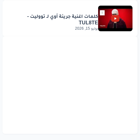
وانته
بشوب
القيظ
ري
ونسناس
ابا
تنفس
دام
لي
بالنفس
حق
يوليو 15, 2026
ابا
تنفس
دام
لي
بالنفس
حق
ياللي
قصيدي
فيك
من
حر
الانفا
س
www.lyrics-arabic.com