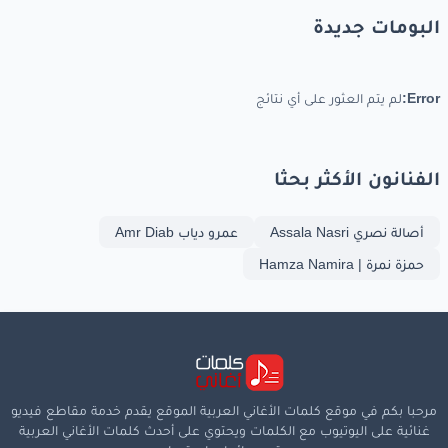
البومات جديدة
Error:
لم يتم العثور على أي نتائج
الفنانون الأكثر بحثا
أصالة نصري Assala Nasri
عمرو دياب Amr Diab
حمزة نمرة | Hamza Namira
مرحبا بكم في موقع كلمات الأغاني العربية الموقع يقدم خدمة مقاطع فيديو
غنائية على اليوتيوب مع الكلمات ويحتوي على أحدث كلمات الأغاني العربية