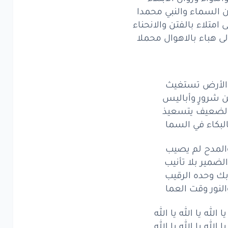
ن السماء والنبي محمدا
أرض
تستغيث
امتلاء بالفتن والانحناء
رورٍ
وأباليس
لى هباء بالاهوال محملا
ضعيف
يتسعيذ
كاء
في
السما
الأرض تستغيث
 شرورٍ وأباليس
مدح
لم
يصيب
لضعيف يتسعيذ
البكاء في السما
ضمير
بلا
تأنيب
وحده
الرقيب
المدح لم يصيب
لضمير بلا تأنيب
ور
وقت
العما
بك وحده الرقيب
النور وقت العما
الله
يا
الله
يا
الله
يا الله يا الله يا الله
الله
يا
الله
يا
الله
يا الله يا الله يا الله