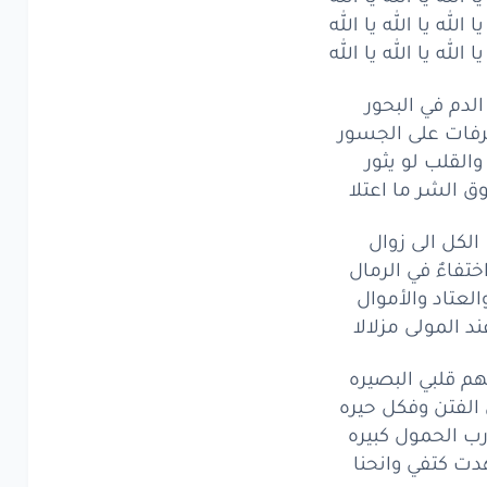
الله
يا
الله
يا
الله
يا الله يا الله يا الله
يا الله يا الله يا الله
الله
يا
الله
يا
الله
الدم في البحور
دم
في البحور
رفات على الجسور
والقلب لو يثور
ات
على
الجسور
ق الشر ما اعتلا
لقلب
لو
يثور
الكل الى زوال
الشر
ما اعتلا
ختفاءٌ في الرمال
العتاد والأموال
كل
الى
زوال
ند المولى مزلالا
فاءٌ
في
الرمال
هم قلبي البصيره
عتاد
والأموال
الفتن وفكل حيره
رب الحمول كبيره
المولى
مزلالا
دت كتفي وانحنا