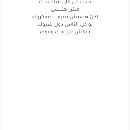
مش كل اللي منك منك
مش
هتنسى
مش هتنسى
لكن هتعيش بندوب هيفكروك
لكن
هتعيش
بندوب
هيفكروك
لو كل الناس دول شروك
ملكش غير امك وابوك
لو
كل
الناس
دول
شروك
ملكش
غير
امك
وابوك
وسيب
الدايره
تقفل
سيب
الشده
تغربل
في الناس
بشر
معادن
وانت
ماس
خسرهم
متواربش
الباب
وودي
نفسك
على
ما يودي
نفسك
انت
بردو
بشر