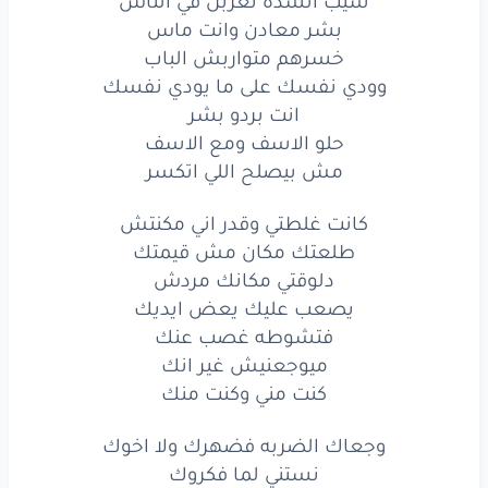
سيب الشده تغربل في الناس
نستني
لما
فكروك
بشر معادن وانت ماس
خسرهم متواربش الباب
هتفتكرني
لو
نسوك
وودي نفسك على ما يودي نفسك
هيحتاجوك
فهيحبوك
انت بردو بشر
حلو الاسف ومع الاسف
ميغركش
الخلقه
اصاحبي
مش بيصلح اللي اتكسر
وشوش
ملبوسه
فوق
وشوش
كانت غلطتي وقدر اني مكنتش
طلعتك مكان مش قيمتك
لو
مبقوش
زيك
هيعادوك
دلوقتي مكانك مردش
اوعى
تشوف
نفسك
في عين
الناس
يصعب عليك يعض ايديك
فتشوطه غصب عنك
الناس
ما بيشوفوش
ميوجعنيش غير انك
كنت مني وكنت منك
كان
جعان
فمتعاتبوش
العتب
عالنظر
يا اخينا
وجعاك الضربه فضهرك ولا اخوك
نستني لما فكروك