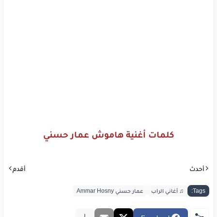
العتب
عالنظر
يا اخينا
زاملنا
زي
ما تقول
هاموش
www.lyrics-arabic.com
كلمات أغنية هاموش عمار حسني
أحدث
أقدم
Tags:
♫ أغاني الراب
عمار حسني Ammar Hosny