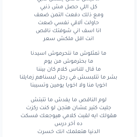
انت
اقل
ملكش
سعر
كل اللي حصل مش ذنبي
ما تمثلوش
ما نتحرموش
اسيدنا
ومع ذلك دفعت التمن ضعف
حاولت ألاقي نفسي ضعت
ما بحترموش
من يوم
انا اسف اني شوفتك ناقص
انت اقل ملكش سعر
ما قال
للناس
كلام
كان
بيننا
بشر
ما تتلبسش
في رجل
لبسناهم
زمايلنا
ما تمثلوش ما نتحرموش اسيدنا
ما بحترموش من يوم
اخويا
منا
ولا
اخويا
يومين
وتسيبنا
ما قال للناس كلام كان بيننا
بشر ما تتلبسش في رجل لبسناهم زمايلنا
لوم
الناقص
ما يفدش
ما تتبتش
اخويا منا ولا اخويا يومين وتسيبنا
جليت
كتير
عشان
هتجن
لو
كنت
ركزت
لوم الناقص ما يفدش ما تتبتش
هقولك
ايه
لقيت
كلامي
هيوجعك
فسكت
جليت كتير عشان هتجن لو كنت ركزت
هقولك ايه لقيت كلامي هيوجعك فسكت
ده آخر
درس
ده آخر درس
الدنيا هتعلمك انك خسرت
الدنيا
هتعلمك
انك
خسرت