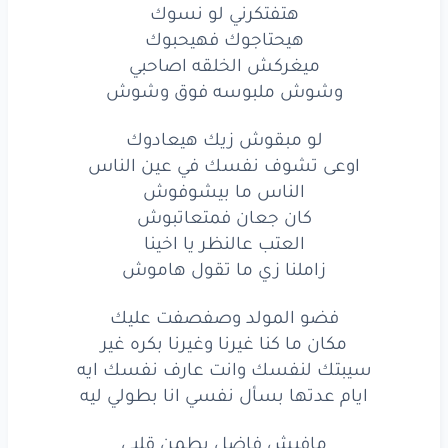
زاملنا
زي
ما تقول
هاموش
هتفتكرني لو نسوك
هيحتاجوك فهيحبوك
فضو
المولد
وصفصفت
عليك
ميغركش الخلقه اصاحبي
وشوش ملبوسه فوق وشوش
مكان
ما كنا
غيرنا
وغيرنا
بكره
غير
سيبتك
لنفسك
وانت
عارف
نفسك
ايه
لو مبقوش زيك هيعادوك
اوعى تشوف نفسك في عين الناس
ايام
عدتها
بسأل
نفسي
انا
بطولي
ليه
الناس ما بيشوفوش
كان جعان فمتعاتبوش
مافيش
فاضل
يطمن
قلبي
العتب عالنظر يا اخينا
كل
اللي حصل
مش
زاملنا زي ما تقول هاموش
ذنبي
ومع
ذلك
دفعت
التمن
ضعف
فضو المولد وصفصفت عليك
مكان ما كنا غيرنا وغيرنا بكره غير
حاولت
ألاقي
نفسي
ضعت
سيبتك لنفسك وانت عارف نفسك ايه
ايام عدتها بسأل نفسي انا بطولي ليه
انا
اسف
اني
شوفتك
ناقص
مافيش فاضل يطمن قلبي