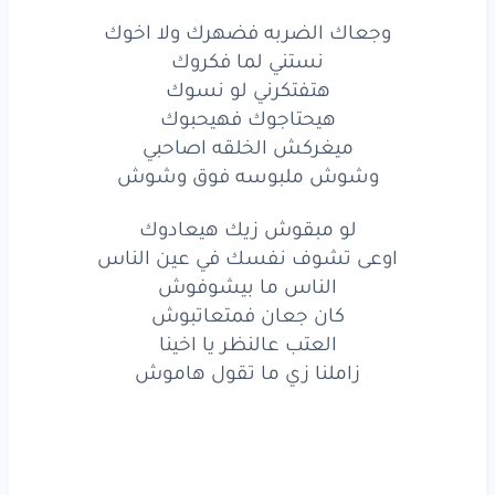
وجعاك الضربه فضهرك ولا اخوك
وجعاك
الضربه
فضهرك
ولا
اخوك
نستني لما فكروك
نستني
لما
فكروك
هتفتكرني لو نسوك
هيحتاجوك فهيحبوك
هتفتكرني
لو
نسوك
ميغركش الخلقه اصاحبي
وشوش ملبوسه فوق وشوش
هيحتاجوك
فهيحبوك
لو مبقوش زيك هيعادوك
ميغركش
الخلقه
اصاحبي
اوعى تشوف نفسك في عين الناس
وشوش
ملبوسه
فوق
وشوش
الناس ما بيشوفوش
كان جعان فمتعاتبوش
لو
مبقوش
زيك
هيعادوك
العتب عالنظر يا اخينا
زاملنا زي ما تقول هاموش
اوعى
تشوف
نفسك
في عين
الناس
الناس
ما بيشوفوش
كان
جعان
فمتعاتبوش