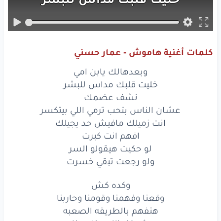
نشف
عضمك
عشان
الناس
بتحب
ترمي
اللي
بيتكسر
كلمات أغنية هاموش - عمار حسني
انت
زميلك
مافيش
حد
يجيلك
وبعدهالك يابن امي
افهم
انت
كبرت
خليت قلبك مداس للبشر
نشف عضمك
لو
حكيت
هيقولو
السر
عشان الناس بتحب ترمي اللي بيتكسر
انت زميلك مافيش حد يجيلك
ولو
رجعت
تبقي
خسرت
افهم انت كبرت
وكده
كش
لو حكيت هيقولو السر
ولو رجعت تبقي خسرت
وقعنا
وفهمنا
وقومنا
وحاربنا
وكده كش
هتفهم
بالطريقه
الصعبه
وقعنا وفهمنا وقومنا وحاربنا
هتفهم بالطريقه الصعبه
مش
كل
اللي
منك
منك