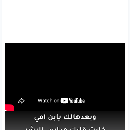
وبعدهالك
يابن
امي
خليت
قلبك
مداس
للبشر