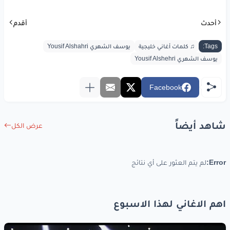
كان
هو
مرتاح
في عذره
وهي
مرتاحه
أحدث
أقدم
كان
هو
مرتاح
في عذره
وهي
مرتاحه
Tags:
♫ كلمات أغاني خليجية
يوسف الشهري Yousif Alshahri
يوسف الشهري Yousif Alshehri
www.lyrics-arabic.com
Facebook
شاهد أيضاً
عرض الكل
Error:
لم يتم العثور على أي نتائج
اهم الاغاني لهذا الاسبوع