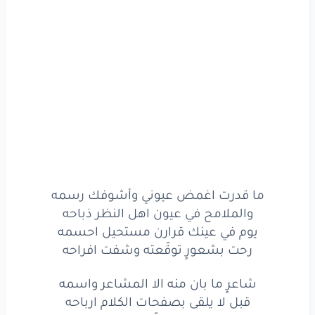
فيك
ليلٍ
يستهيم
البدر
لحظة
وسمه
كنك
بطلة
جبينك
في السهر
مصباحه
لو
نجومه
فالسماء
واجد
تغيب
بقسمه
من
يسمّي
نوره
البيّن
شعاع
اصباحه
من
يسمّي
نوره
البيّن
شعاع
اصباحه
ما قدرت
اغمض
عيوني
وأشوفك
رسمه
ما قدرت اغمض عيوني وأشوفك رسمه
والملامح
في
عيون
اهل
النظر
ذباحه
والملامح في عيون اهل النظر ذباحه
يوم في عينك قرارن مستحيل احسمه
يوم
في عينك
قرارن
مستحيل
احسمه
رحت بشعورٍ توقّعته وشفت افراحه
رحت
بشعورٍ
توقّعته
وشفت
افراحه
شاعرٍ ما بان منه الا المشاعر واسمه
ما قدرت
اغمض
عيوني
وأشوفك
قبل لا يلقى بصفحات الكلام ارباحه
رسمه