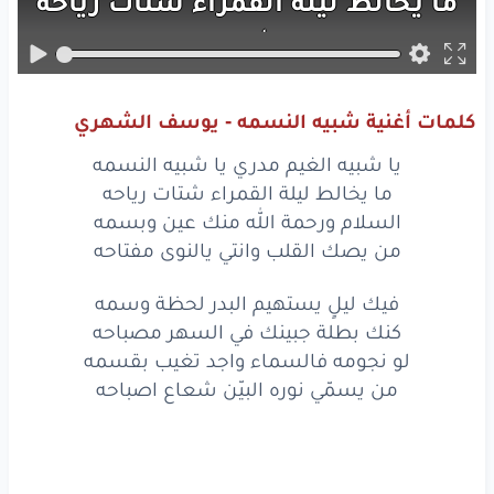
ما يخالط
ليلة
القمراء
شتات
رياحه
السلام
ورحمة
الله
منك
عين
وبسمه
من يصك
القلب
وانتي
يالنوى
مفتاحه
كلمات أغنية شبيه النسمه - يوسف الشهري
يا شبيه
الغيم
مدري
يا شبيه
النسمه
يا شبيه الغيم مدري يا شبيه النسمه
ما يخالط
ليلة
القمراء
شتات
رياحه
ما يخالط ليلة القمراء شتات رياحه
السلام ورحمة الله منك عين وبسمه
السلام
ورحمة
الله
منك
عين
وبسمه
من يصك القلب وانتي يالنوى مفتاحه
من يصك
القلب
وانتي
يالنوى
مفتاحه
فيك ليلٍ يستهيم البدر لحظة وسمه
كنك بطلة جبينك في السهر مصباحه
فيك
ليلٍ
يستهيم
البدر
لحظة
وسمه
لو نجومه فالسماء واجد تغيب بقسمه
كنك
بطلة
جبينك
في السهر
مصباحه
من يسمّي نوره البيّن شعاع اصباحه
لو
نجومه
فالسماء
واجد
تغيب
بقسمه
من
يسمّي
نوره
البيّن
شعاع
اصباحه