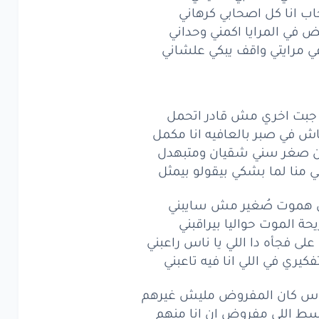
 انا كل اصحابي كرهاني
انا
كل
اصحابي
كرهاني
في المرايا اكمني وحداني
في المرايا
اكمني
وحداني
 مرايتي واقف يبكي علشاني
رايتي
واقف
يبكي
علشاني
بت
اخري
مش
قادر
اتحمل
نا جبت اخري مش قادر اتحمل
اش في صبر بالعافيه انا مكمل
ش
في صبر
بالعافيه
انا
مكمل
ن صغر سني شقيان ومتبهدل
منا لما بشكي بيقولو بيمثل
صغر
سني
شقيان
ومتبهدل
نا
لما
بشكي
بيقولو
بيمثل
 هموت صُغير مش سايبني
حة الموت حواليا بيراقبني
موت
صُغير
مش
سايبني
ى فجأه دا اللي يا ناس راعبني
كيري في اللي انا فيه تاعبني
ة
الموت
حواليا
بيراقبني
ناس كان المفروض مليش غيرهم
ى
فجأه
دا
اللي
يا ناس
راعبني
ط اللي مفروض ان انا منهم