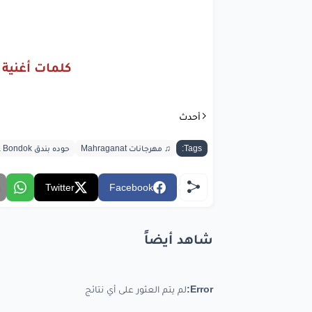
خلو
العتاب
لاه
ومسيرنا
يجمع
ب
كلمات أغنية 
bic.com
أحدث
Tags:
♫ مهرجانات Mahraganat
حوده بندق Hoda Bondok
Twitter
Facebook
شاهد أيضاً
Error:
لم يتم العثور على أي نتائج