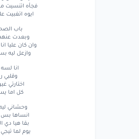
مبقتش
انام
تفك
فجأه اتنسيت من
ايوه اتغبيت ع
بقيت
غريب
بين
نا
باب الصحا
مليش
مكان
وس
وبعدت عنهم 
وان كان عليا ا
فجأه
اتنسيت
من 
وازعل ليه بس
ايوه
اتغبيت
علش
انا لسه 
باب
الصحا
وقلبي را
اختارتي غير
وبعدت
عنهم
ي
كل اما يسأ
وان
كان
عليا
انا
م
وحشاني ليه 
وازعل
ليه
بس
و
انساها بس ب
بقا هيا دي ال
انا
لسه
بف
يوم لما تيجي