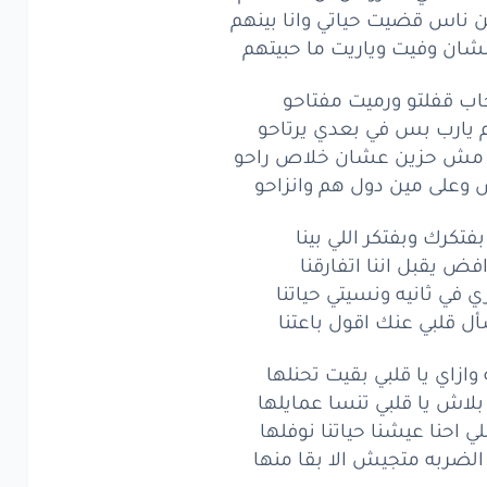
يري
في اللي
انا
فيه
تاعبني
 ناس قضيت حياتي وانا بينهم
لشان وفيت وياريت ما حبيتهم
س
كان
المفروض
مليش
غيرهم
ب قفلتو ورميت مفتاحو
ط
اللي
مفروض
ان انا
منهم
يارب بس في بعدي يرتاحو
نا مش حزين عشان خلاص راحو
ناس
قضيت
حياتي
وانا
بينهم
 وعلى مين دول هم وانزاحو
ان
وفيت
وياريت
ما حبيتهم
بفتكرك وبفتكر اللي بينا
ب
قفلتو
ورميت
مفتاحو
فض يقبل اننا اتفارقنا
ي في ثانيه ونسيتي حياتنا
ارب
بس
في بعدي
يرتاحو
ل قلبي عنك اقول باعتنا
ش
حزين
عشان
خلاص
راحو
وازاي يا قلبي بقيت تحنلها
على
مين
دول
هم
وانزاحو
لاش يا قلبي تنسا عمايلها
لي احنا عيشنا حياتنا نوفلها
تكرك
وبفتكر
اللي
بينا
 الضربه متجيش الا بقا منها