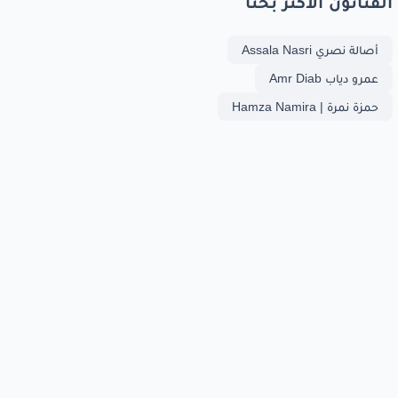
الفنانون الأكثر بحثا
أصالة نصري Assala Nasri
عمرو دياب Amr Diab
حمزة نمرة | Hamza Namira