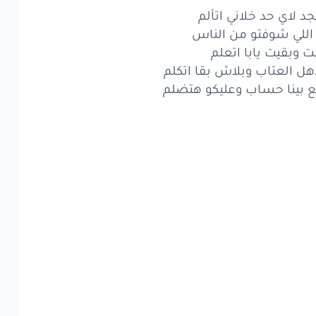
فض
يقبل
اننا
اتفارقنا
د لاي حد خلاني اتألم
 اللي شوفتو من الناس
في ثانيه
ونسيتي
حياتنا
 وبقيت يابا اتعلم
قلبي
عنك
اقول
باعتنا
هل العتاب وبلاش بقا اتكلم
 بينا حساب وعليكو هتضلم
زاي
يا قلبي
بقيت
تحنلها
اش
يا قلبي
تنسا
عمايلها
 احنا
عيشنا
حياتنا
نوفلها
ضربه
متجيش
الا
بقا
منها
لاي
حد
خلاني
اتألم
لي
شوفتو
من الناس
وبقيت
يابا
اتعلم