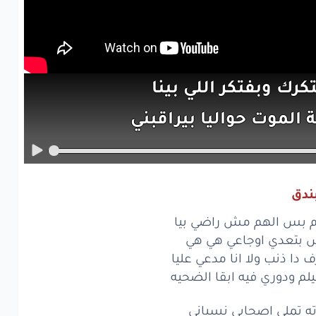
تكرك
وبفتكر
اللي بينا
ة
الموت
حواليا
بيراقبني
يري
في اللي
انا
فيه
تاعبني
س
الهم
مش
راضي
بيا
ندق
بتعدي
اوجاعي
هي
هي
م بس الهم مش راضي بيا
دا ذنب
ولا
انا
مدعي
عليا
 بتعدي اوجاعي هي هي
دا ذنب ولا انا مدعي عليا
م
ودوري
فيه
ابقا
الضحيه
م ودوري فيه ابقا الضحيه
تملي
اصحابي
نسياني
ته تملي اصحابي نسياني