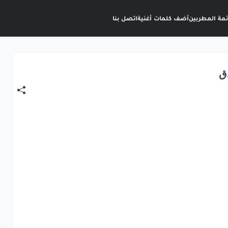
ئمة المطربين
أضف كلمات أغنية
اتصل بنا
دق