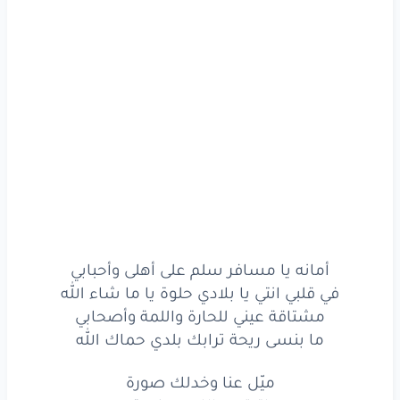
وأهديكي
من
عمري
وردة
على
خدك
الدافي
يا بلادي
بعدك
على
قلبي
الأحلى
والأغلى
أمانه
يا
مسافر
سلم
على
أهلى
وأحبابي
في
قلبي
انتي
يا بلادي
أمانه يا مسافر سلم على أهلى وأحبابي
في قلبي انتي يا بلادي حلوة يا ما شاء الله
حلوة
يا
ما شاء
الله
مشتاقة عيني للحارة واللمة وأصحابي
ما بنسى ريحة ترابك بلدي حماك الله
مشتاقة
عيني
للحارة
ميّل عنا وخدلك صورة
واللمة
وأصحابي