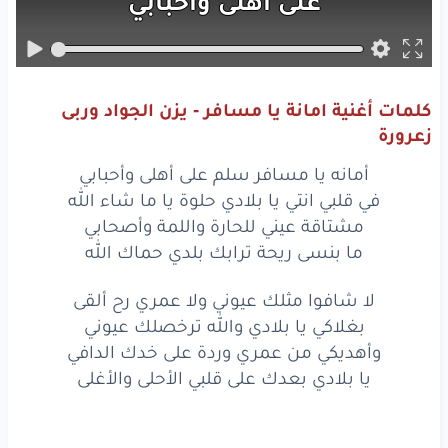
على
أهلى
وأحبابي
في
قلبي
انتي
يا بلادي
حلوة
يا
ما شاء
الله
كلمات أغنية امانة يا مسافر - يزن الجواد وربى
مشتاقة
عيني
للحارة
زعرورة
واللمة
وأصحابي
أمانه يا مسافر سلم على أهلى وأحبابي
في قلبي انتي يا بلادي حلوة يا ما شاء الله
ما بنسى
ريحة
ترابك
مشتاقة عيني للحارة واللمة وأصحابي
ما بنسى ريحة ترابك بلدي حماك الله
بلدي
حماك
الله
لا شافوا مثلك عيوني ولا عمري رح ألقى
لا شافوا
مثلك
عيوني
بغلاكي يا بلادي والله ترخصلك عيوني
ولا
عمري
رح
ألقى
وأهديكي من عمري وردة على خدك الدافي
يا بلادي بعدك على قلبي الأحلى والأغلى
بغلاكي
يا بلادي
والله
ترخصلك
عيوني