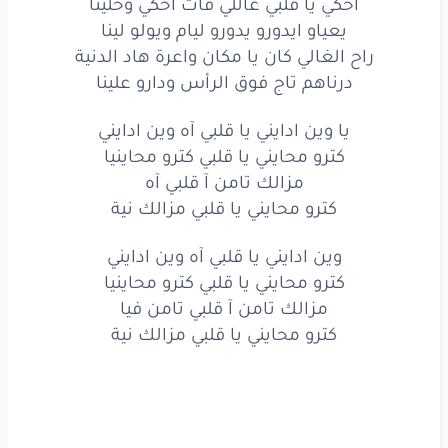
ملي
راهو
صاد
علينا
الباب
احكي يا قلبي عاللي فات احكي وخلينا
يعياو ايدورو يدورو ليام ويولو لينا
عليه
حلينا
راح الغالي كان يا مكان واعرة هاد الدنية
درناهم تاج فوق الرأس ودارو علينا
شحال
من الاحباب
احنا
ولفنا
يا وين ادايني يا قلبي آه وين ادايني
راحو
ما شافو
فينا
كترو محايني يا قلبي كترو محاينيا
انساو
الماضي
وليام
مزالك تامن آ قلبي آه
كترو محايني يا قلبي مزالك نية
ليام
الزينة
وين ادايني يا قلبي آه وين ادايني
احكي
يا قلبي
عاللي
فات
كترو محايني يا قلبي كترو محاينيا
مزالك تامن آ قلبي تامن فيا
احكي
وخلينا
كترو محايني يا قلبي مزالك نية
يعياو
ايدورو
يدورو
ليام
ويولو
لينا
راح
الغالي
كان
يا مكان