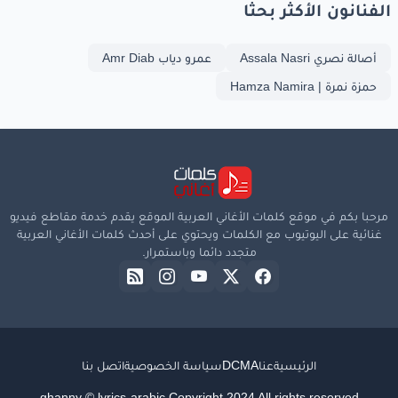
الفنانون الأكثر بحثا
أصالة نصري Assala Nasri
عمرو دياب Amr Diab
حمزة نمرة | Hamza Namira
مرحبا بكم في موقع كلمات الأغاني العربية الموقع يقدم خدمة مقاطع فيديو
غنائية على اليوتيوب مع الكلمات ويحتوي على أحدث كلمات الأغاني العربية
متجدد دائما وباستمرار.
الرئيسية
عنا
DCMA
سياسة الخصوصية
اتصل بنا
ghanny © lyrics-arabic Copyright 2024 All rights reserved