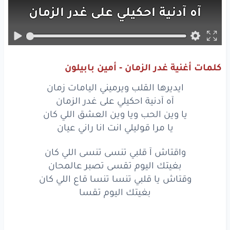
آه
آدنية
احكيلي
على
غدر
الزمان
يا وين
الحب
ويا وين
العشق
اللي كان
يا مرا
قوليلي
انت
انا
راني
عيان
كلمات أغنية غدر الزمان - أمين بابيلون
واقتاش
آ قلبي
تنسى
ايديرها القلب ويرميني اليامات زمان
تنسى
اللي كان
آه آدنية احكيلي على غدر الزمان
يا وين الحب ويا وين العشق اللي كان
بغيتك
اليوم
تقسى
يا مرا قوليلي انت انا راني عيان
تصبر
عالمحان
واقتاش آ قلبي تنسى تنسى اللي كان
بغيتك اليوم تقسى تصبر عالمحان
وقتاش
يا قلبي
تنسا
وقتاش يا قلبي تنسا تنسا قاع اللي كان
تنسا
قاع
اللي كان
بغيتك اليوم تقسا
بغيتك
اليوم
تقسا