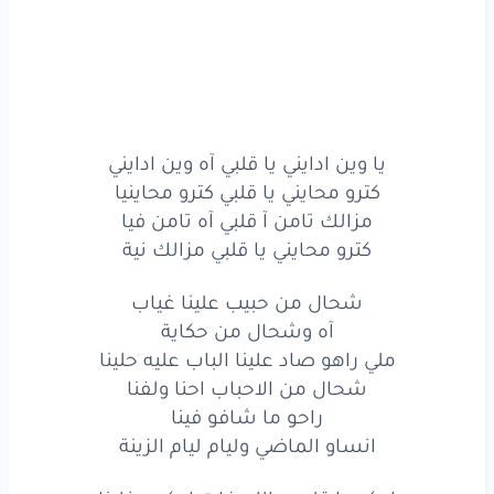
يا وين
ادايني
يا قلبي
آه
وين
ادايني
كترو
محايني
يا قلبي
كترو
محاينيا
يا وين ادايني يا قلبي آه وين ادايني
كترو محايني يا قلبي كترو محاينيا
مزالك
تامن
آ قلبي
مزالك تامن آ قلبي آه تامن فيا
كترو محايني يا قلبي مزالك نية
آه
تامن
فيا
كترو
محايني
شحال من حبيب علينا غياب
يا قلبي
آه وشحال من حكاية
مزالك
نية
ملي راهو صاد علينا الباب عليه حلينا
شحال من الاحباب احنا ولفنا
شحال
من حبيب
علينا
غياب
راحو ما شافو فينا
انساو الماضي وليام ليام الزينة
آه
وشحال
من حكاية