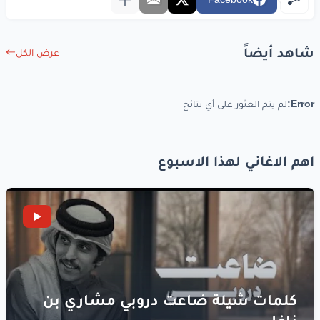
وين
ادايني
يا قلبي
شاهد أيضاً
آه
وين
ادايني
عرض الكل
كترو
محايني
يا قلبي
Error:
لم يتم العثور على أي نتائج
كترو
محاينيا
مزالك
تامن
آ قلبي
اهم الاغاني لهذا الاسبوع
تامن
فيا
كترو
محايني
يا قلبي
مزالك
نية
.
www.lyrics-arabic.com